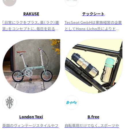
RAKUSE
テックシート
「日常にラクをプラス、楽（ラク）雑
TecSeat GmbHは家族経営の企業
貨」をコンセプトに、毎日を彩る雑
としてHans-Licha氏によりドイ
貨をオリジナル企画・開発してい
ツで設立され健康な体を維持する
ます。
事に役立つエアクッション製品を
開発しています。
London Taxi
B.free
英国のヴィンテージスタイルやフ
自転車用だけでなく、スポーツや