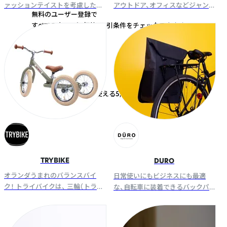
ァッションテイストを考慮したデ
アウトドア、オフィスなどジャン
無料のユーザー登録で
ザインと、カラーが人気。 幼児から
ルに縛られず汎用性のある商品を
すべての商品の卸価格・取引条件をチェックできます！
パパ・ママ、通勤や街乗り用まで幅
企画開発しています。
広い年齢層のサイクルシーンに。
ユーザー登録
無料
すぐに使える5,000円クーポンプレゼント！
TRYBIKE
DURO
オランダうまれのバランスバイ
日常使いにもビジネスにも最適
ク！ トライバイクは、 三輪（トライ
な、自転車に装着できるバックパ
ク）から二輪（バイシクル）へ、 子ど
ック。汗や蒸れといったサイクリ
もといっしょに成長する 「はじめ
ストの悩みを解決しつつ、耐水性
てののりもの」です。
とたっぷりの荷室で快適な移動を