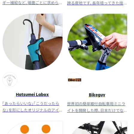
ギー補給など、場面ごとに求めら
誇る産地です。長年培ってきた技
れる機能を手軽に摂れるゼリー状
術と品質への誇りを胸に、ウネビ
のスポーツサプリメント
はこれからも奈良から“心地よ
さ”を届け続けます。
Hatsumei Labox
Bikeguy
「あったらいいな」「こうだったら
世界初の簡単取付自転車用ミニラ
な」を形にしたオリジナルのアイ
イトを開発した際、日本だけでな
デア雑貨がたくさん。機能性×遊び
く海外にも商標登録されていなく
心の新しい売れ筋をご提案しま
て世界中の自転車愛好者に親しみ
す。
やすいように名付けたブランド。