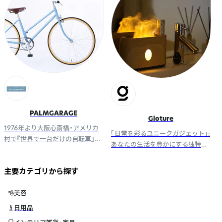
サポート。
PALMGARAGE
Gloture
1976年より大阪心斎橋・アメリカ
「日常を彩るユニークガジェット」:
村で『世界で一台だけの自転車』の
あなたの生活を豊かにする独特な
販売をしております。 Our
製品を提供します。
bicycles make you HAPPY!!!
主要カテゴリから探す
美容
日用品