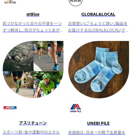
atRise
GLOBAL&LOCAL
気づかなかった日々の不便を一つ
日常使いに「ちょうど良い」製品を
ずつ解消し、気分がちょっとあが
お届けするGLOBAL&LOCAL(グ
る生活に。 思わず“アッ”と声が出
ローバル＆ローカル)は、LEDライ
るような、期待を超える暮らしを
トや日用雑貨、お掃除用品などを
あなたにお届けします。
お届けします。
アスリチューン
UNEBI PILE
スポーツ前・後や運動中のエネル
奈良県は、日本一の靴下生産量を