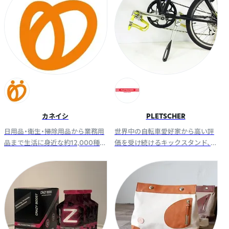
カネイシ
PLETSCHER
日用品・衛生・掃除用品から業務用
世界中の自転車愛好家から高い評
品まで生活に身近な約12,000種類
価を受け続けるキックスタンド、
の商品を卸売として販売しており
キャリアーの老舗メーカー。（株）
ます。
ユニコは日本総代理店です。