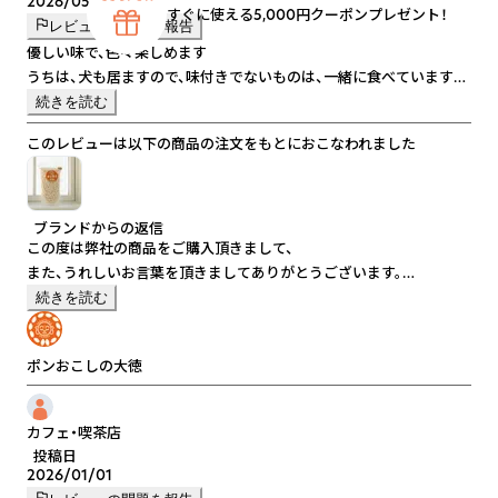
2026/05/22
すぐに使える5,000円クーポンプレゼント！
レビューの問題を報告
優しい味で、色々楽しめます
うちは、犬も居ますので、味付きでないものは、一緒に食べています
原材料も安心できるので、赤ちゃんからシニア、また、ペットも一緒に
続きを読む
食べれていいです
このレビューは以下の商品の注文をもとにおこなわれました
お茶漬けにいれても美味しかったです
ブランドからの返信
この度は弊社の商品をご購入頂きまして、
また、うれしいお言葉を頂きましてありがとうございます。
続きを読む
そうなんです！
このお菓子は赤ちゃんはもちろんのこと、無糖のものはペットにも
ポンおこしの大徳
あげることができ、一緒に食べることができるんです。
ポンおこしは幅広い世代に安心して食べて頂けますし、
ご飯があまり食べれないシニア層の方が玄米に牛乳をいれて食べる
カフェ・喫茶店
とすごく食べやすいというお声も頂いたことがあります。
投稿日
2026/01/01
お茶漬けは初めて聞きました！