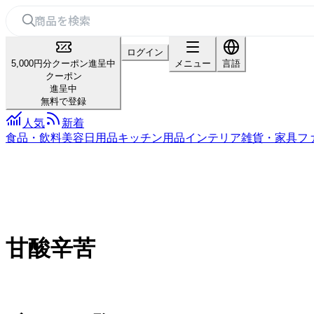
ログイン
5,000円分クーポン進呈中
メニュー
言語
クーポン
進呈中
無料で登録
人気
新着
食品・飲料
美容
日用品
キッチン用品
インテリア雑貨・家具
フ
甘酸辛苦