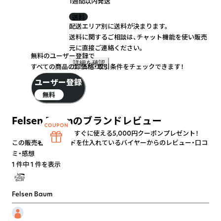
1週間以内発送
送料
配送エリア別に送料が決まります。
送料に関するご相談は、チャット機能を使い販売
元に直接ご連絡ください。
無料のユーザー登録で
詳細を確認
すべての商品の卸価格・取引条件をチェックできます！
ユーザー登録
無料
Felsen Baumのブランドレビュー
すぐに使える5,000円クーポンプレゼント！
この販売者のブランドを仕入れているバイヤーからのレビュー・口コ
ミ・感想
1 件中 1 件を表示
Felsen Baum