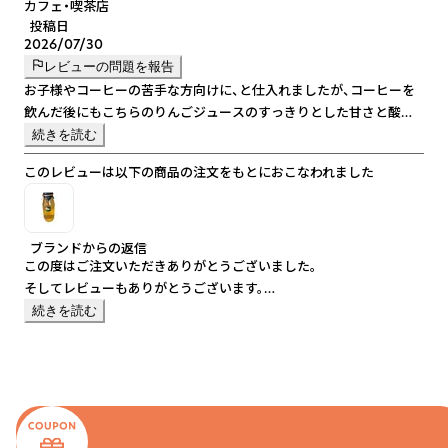
カフェ・喫茶店
投稿日
2026/07/30
レビューの問題を報告
お子様やコーヒーの苦手な方向けに、と仕入れましたが、コーヒーを
飲んだ後にもこちらのりんごジュースのすっきりとした甘さと酸味
がとても合い、好評です。
続きを読む
びんやパッケージのデザインも喜ばれております。
このレビューは以下の商品の注文をもとにおこなわれました
そして何より、私自身がとてもおいしいと思っております。
ブランドからの返信
この度はご注文いただきありがとうございました。
そしてレビューもありがとうございます。
仕入れをされる方からの目線、感想、大変参考になります。
続きを読む
お客様はもちろんですが、オーナー様に気に入っていただけて嬉しく
思います。
今後とも宜しくお願い致します。