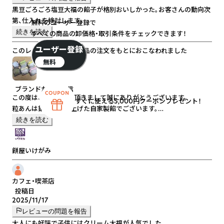
黒豆ごろごろ塩豆大福の餡子が格別おいしかった。お客さんの動向次
第、仕入れを検討します。
無料のユーザー登録で
続きを読む
すべての商品の卸価格・取引条件をチェックできます！
ユーザー登録
このレビューは以下の商品の注文をもとにおこなわれました
無料
ブランドからの返信
この度は、お買い上げ頂きまして誠にありがとうございます。
すぐに使える5,000円クーポンプレゼント！
粒あんは銅釜で炊き上げた自家製餡でございます。
北海道産の小豆、てんさい糖、天日海塩を使用しております。
続きを読む
こだわりの餡を褒めて頂きとても嬉しく存じます。
今後とも宜しくお願い申し上げます。
餅屋いけがみ
カフェ・喫茶店
投稿日
2025/11/17
レビューの問題を報告
大人にも好評で子供にはクリーム大福が人気でした。