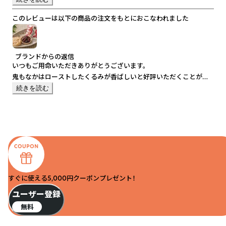
だったのですが
このレビューは以下の商品の注文をもとにおこなわれました
「もうちょっと食べたいな」というサイズがリピ買いにもなりお客様
にも好評でした。
大福などほかの商品も気になるのでまたいろいろ試してみたいです。
ブランドからの返信
いつもご用命いただきありがとうございます。
鬼もなかはローストしたくるみが香ばしいと好評いただくことが多
く、パッケージの鬼もかわいいと手前味噌ながら思い入れのある商品
続きを読む
です。
節分時期にもご注文いただくことが多いです。
今後ともよろしくお願いいたします。
すぐに使える5,000円クーポンプレゼント！
ユーザー登録
無料