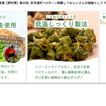
生産者：[野村家] 食の街、京丹波町へUターン帰農しておじいさんの後継として