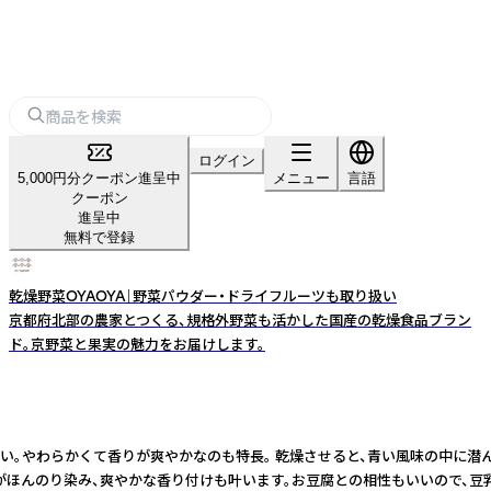
ログイン
5,000円分クーポン進呈中
メニュー
言語
クーポン
進呈中
無料で登録
乾燥野菜OYAOYA｜野菜パウダー・ドライフルーツも取り扱い
京都府北部の農家とつくる、規格外野菜も活かした国産の乾燥食品ブラン
ド。京野菜と果実の魅力をお届けします。
かのような味わい。やわらかくて香りが爽やかなのも特長。 乾燥させると、青い風
旨味がほんのり染み、爽やかな香り付けも叶います。お豆腐との相性もいいので、豆乳