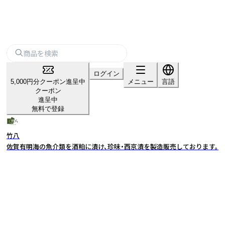
ログイン
5,000円分クーポン進呈中
メニュー
言語
クーポン
進呈中
無料で登録
竹八
佐賀有明海の魚介類を酒粕に漬け、珍味・西京漬を製造販売しております。