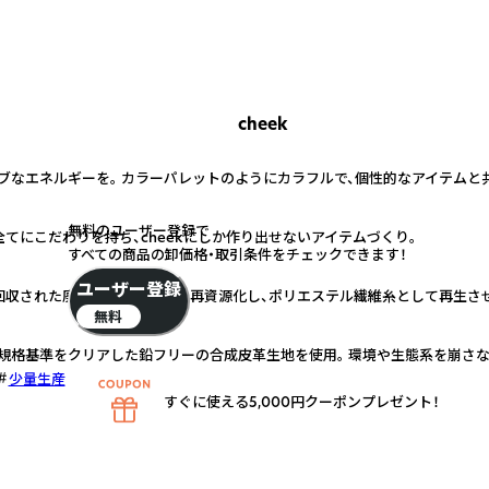
cheek
ブなエネルギーを。 カラーパレットのようにカラフルで、個性的なアイテムと
無料のユーザー登録で
てにこだわりを持ち、cheekにしか作り出せないアイテムづくり。
すべての商品の卸価格・取引条件をチェックできます！
ユーザー登録
tandard） 回収された廃棄ペットボトルを再資源化し、ポリエステル繊維糸として再生
無料
安全規格基準をクリアした鉛フリーの合成皮革生地を使用。 環境や生態系を崩さ
少量生産
すぐに使える5,000円クーポンプレゼント！