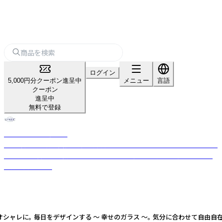
ログイン
5,000円分クーポン進呈中
メニュー
言語
クーポン
進呈中
無料で登録
ノーブルトレーダース
40年以上の直輸入実績を持つ専門店。WEDGWOODやバカラ、マイセンな
ど世界250以上の高級ブランドから日本の伝統工芸品まで、選りすぐりの
食器が揃います。
毎日をデザインする ～ 幸せのガラス ～。 気分に合わせて自由自在。 食卓に