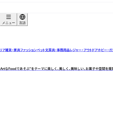
メニュー
言語
リア雑貨・家具
ファッション
ペット
文房具・事務用品
レジャー・アウトドア
ホビー・ガ
ArtなFoodであそぶ”をテーマに楽しく、美しく、美味しい、お菓子や空間を