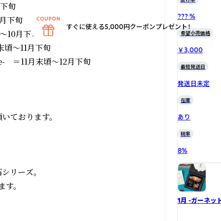
下旬

??? %
月下旬

すぐに使える5,000円クーポンプレゼント！
～10月下旬

希望小売価格
末頃～11月下旬

￥3,000
se-　＝11月末頃～12月下旬

最短発送日
発送日未定
在庫
いております。

あり
税率
8
%
リーズ。

す。

1月 -ガーネッ