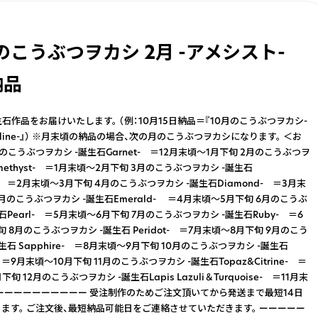
のこうぶつヲカシ 2月 -アメシスト-
納品
石作品をお届けいたします。 （例：10月15日納品＝『10月のこうぶつヲカシ-
aline-』） ※月末頃の納品の場合、次の月のこうぶつヲカシになります。 ＜お
のこうぶつヲカシ -誕生石Garnet- ＝12月末頃～1月下旬 2月のこうぶつヲ
methyst- ＝1月末頃～2月下旬 3月のこうぶつヲカシ -誕生石
ne- ＝2月末頃～3月下旬 4月のこうぶつヲカシ -誕生石Diamond- ＝3月末
月のこうぶつヲカシ -誕生石Emerald- ＝4月末頃～5月下旬 6月のこうぶ
石Pearl- ＝5月末頃～6月下旬 7月のこうぶつヲカシ -誕生石Ruby- ＝6
 8月のこうぶつヲカシ -誕生石 Peridot- ＝7月末頃～8月下旬 9月のこう
生石 Sapphire- ＝8月末頃～9月下旬 10月のこうぶつヲカシ -誕生石
e- ＝9月末頃～10月下旬 11月のこうぶつヲカシ -誕生石Topaz&Citrine- ＝
下旬 12月のこうぶつヲカシ -誕生石Lapis Lazuli＆Turquoise- ＝11月末
 ーーーーーーーーーー 受注制作のためご注文頂いてから発送まで最短14日
ます。 ご注文後、最短納品可能日をご連絡させていただきます。 ーーーーー