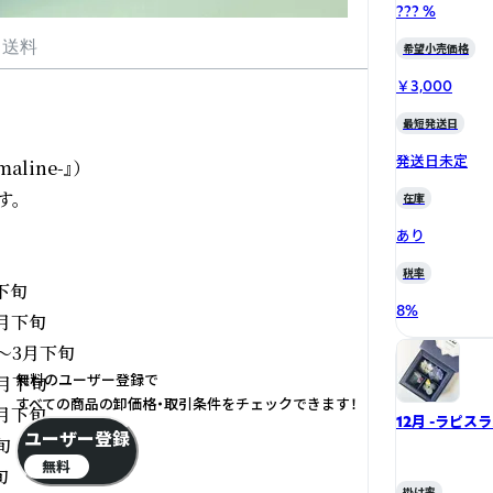
??? %
・送料
希望小売価格
￥3,000
最短発送日
発送日未定
ine-』）

。

在庫
あり
税率
下旬

8
%
月下旬

～3月下旬

無料のユーザー登録で
月下旬

すべての商品の卸価格・取引条件をチェックできます！
月下旬

12月 -ラピス
ユーザー登録


無料


掛け率