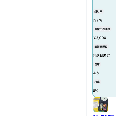
掛け率
??? %
希望小売価格
￥3,000
最短発送日
発送日未定
在庫
あり
税率
8
%