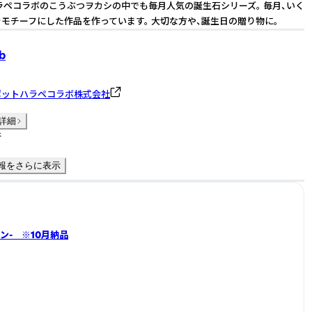
ラペコラボのこうぶつヲカシの中でも毎月人気の誕生石シリーズ。 毎月、いく
モチーフにした作品を作っています。 大切な方や、誕生日の贈り物に。
b
ポットハラペコラボ株式会社
詳細
件
報をさらに表示
リン- ※10月納品