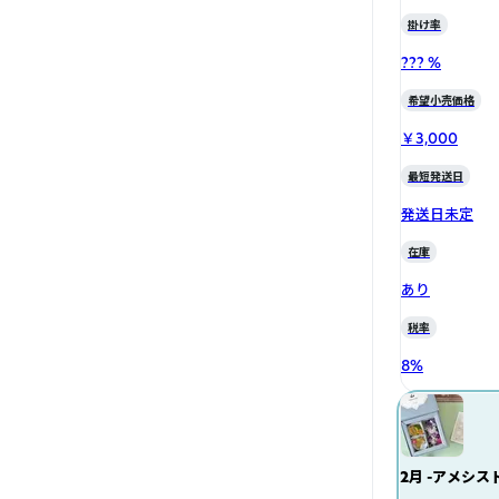
掛け率
??? %
希望小売価格
￥3,000
最短発送日
発送日未定
在庫
あり
税率
8
%
2月 -アメシス