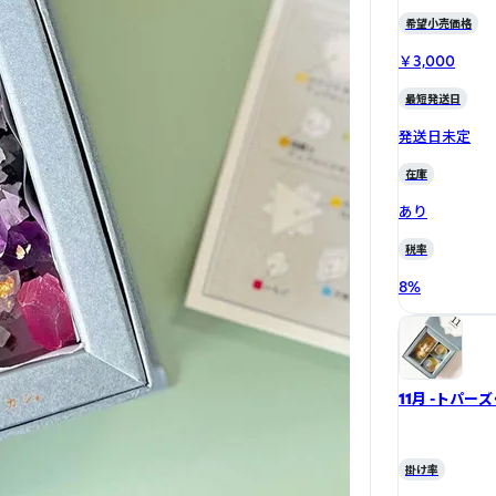
希望小売価格
￥3,000
最短発送日
発送日未定
在庫
あり
税率
8
%
11月 -トパー
掛け率