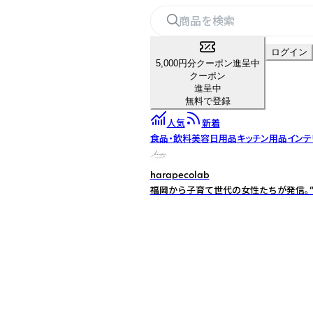
ログイン
5,000円分クーポン進呈中
クーポン
進呈中
無料で登録
人気
新着
食品・飲料
美容
日用品
キッチン用品
インテ
harapecolab
福岡から子育て世代の女性たちが発信。“