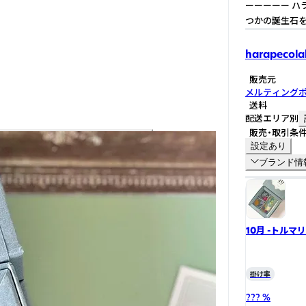
ーーーーー ハ
つかの誕生石を
harapecola
販売元
メルティング
送料
配送エリア別
販売・取引条
設定あり
ブランド情
10月 -トルマ
掛け率
??? %