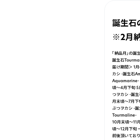
誕生石
※2月
「納品月」の誕生
誕生石Tourm
届け期間＞ 1月
カシ -誕生石A
Aquamari
頃～4月下旬 5
つヲカシ -誕生
月末頃～7月下旬
ぶつヲカシ -誕
Tourmalin
10月末頃～11月
頃～12月下旬
前後頂いており