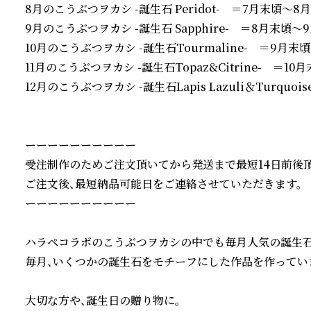
8月のこうぶつヲカシ -誕生石 Peridot-　＝7月末頃～8月
9月のこうぶつヲカシ -誕生石 Sapphire-　＝8月末頃～9
10月のこうぶつヲカシ -誕生石Tourmaline-　＝9月末頃
11月のこうぶつヲカシ -誕生石Topaz&Citrine-　＝10月
12月のこうぶつヲカシ -誕生石Lapis Lazuli＆Turquoi
ーーーーーーーーーー

受注制作のためご注文頂いてから発送まで最短14日前後頂
ご注文後、最短納品可能日をご連絡させていただきます。

ーーーーーーーーーー

ハラペコラボのこうぶつヲカシの中でも毎月人気の誕生石シ
毎月、いくつかの誕生石をモチーフにした作品を作っていま
大切な方や、誕生日の贈り物に。