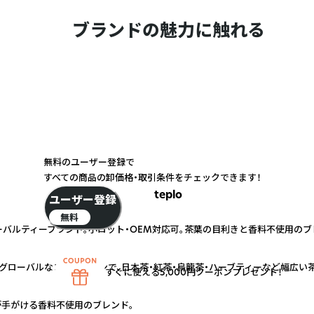
ブランドの魅力に触れる
無料のユーザー登録で
すべての商品の卸価格・取引条件をチェックできます！
teplo
ユーザー登録
無料
ーバルティーブランド。小ロット・OEM対応可。茶葉の目利きと香料不使用の
むグローバルなコネクションで、日本茶・紅茶・烏龍茶・ハーブティーなど幅広い
すぐに使える5,000円クーポンプレゼント！
手がける香料不使用のブレンド。