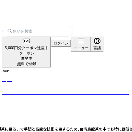
ログイン
5,000円分クーポン進呈中
メニュー
言語
クーポン
進呈中
無料で登録
teplo
日本・米国・インドを拠点とするグローバルティーブランド。小ロット・
OEM対応可。茶葉の目利きと香料不使用のブレンド力で全国数百店舗に選
ばれています。
製茶に至るまで手間と高度な技術を要するため、台湾烏龍茶の中でも特に価値