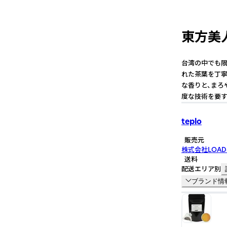
東方美人
台湾の中でも限
れた茶葉を丁寧
な香りと、まろ
度な技術を要す
teplo
販売元
株式会社LOAD
送料
配送エリア別
ブランド情