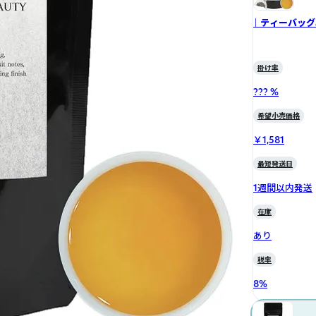
｜ ティーバッグ
掛け率
??? %
希望小売価格
￥1,581
最短発送日
1週間以内発送
在庫
あり
税率
8
%