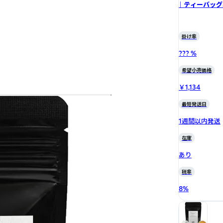
｜ ティーバッグ
掛け率
??? %
希望小売価格
￥1,134
最短発送日
1週間以内発送
在庫
あり
税率
8
%