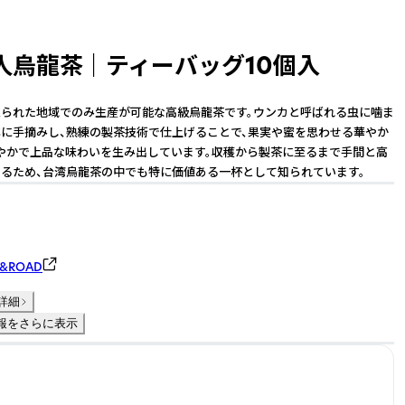
烏龍茶 ｜ ティーバッグ10個入
られた地域でのみ生産が可能な高級烏龍茶です。ウンカと呼ばれる虫に噛ま
に手摘みし、熟練の製茶技術で仕上げることで、果実や蜜を思わせる華やか
やかで上品な味わいを生み出しています。収穫から製茶に至るまで手間と高
るため、台湾烏龍茶の中でも特に価値ある一杯として知られています。
&ROAD
詳細
報をさらに表示