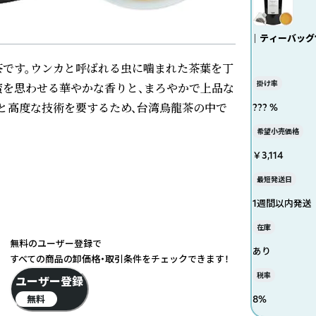
｜ ティーバッグ
です。ウンカと呼ばれる虫に噛まれた茶葉を丁
掛け率
蜜を思わせる華やかな香りと、まろやかで上品な
と高度な技術を要するため、台湾烏龍茶の中で
??? %
希望小売価格
￥3,114
最短発送日
1週間以内発送
在庫
無料のユーザー登録で
あり
すべての商品の卸価格・取引条件をチェックできます！
税率
ユーザー登録
無料
8
%