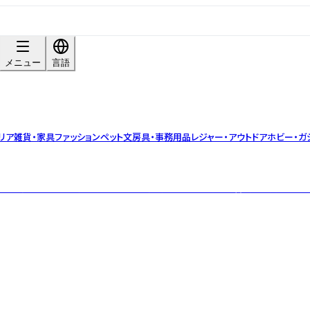
メニュー
言語
リア雑貨・家具
ファッション
ペット
文房具・事務用品
レジャー・アウトドア
ホビー・ガ
バルティーブランド。小ロット・OEM対応可。茶葉の目利きと香料不使用のブレ