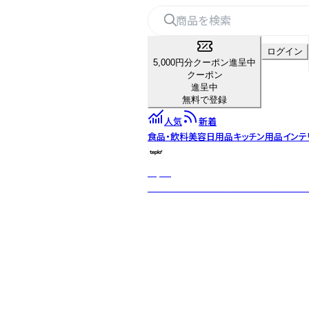
ログイン
5,000円分クーポン進呈中
クーポン
進呈中
無料で登録
人気
新着
食品・飲料
美容
日用品
キッチン用品
インテ
teplo
日本・米国・インドを拠点とするグロー