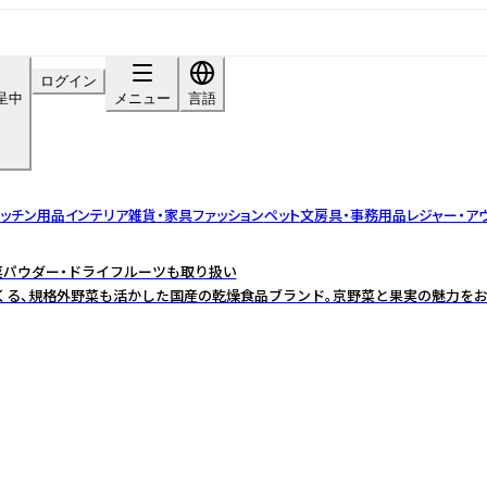
ログイン
呈中
メニュー
言語
ッチン用品
インテリア雑貨・家具
ファッション
ペット
文房具・事務用品
レジャー・ア
野菜パウダー・ドライフルーツも取り扱い
くる、規格外野菜も活かした国産の乾燥食品ブランド。京野菜と果実の魅力をお