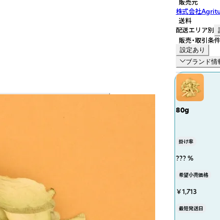
販売元
株式会社Agritu
送料
配送エリア別
販売・取引条
設定あり
ブランド情
80g
掛け率
??? %
希望小売価格
￥1,713
最短発送日