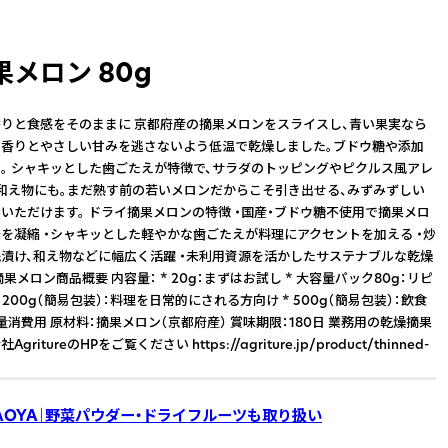
メロン 80g
りと食感をそのままに 京都府産の摘果メロンをスライスし、青い果実なら
香りとやさしい甘みを逃さないよう低温で乾燥しました。ブドウ糖や添加
。 シャキッとした歯ごたえが特徴で、サラダのトッピングやピクルス風アレ
和え物にも。まだ熟す前の若いメロンだからこそ引き出せる、みずみずしい
いただけます。 ドライ摘果メロンの特徴 ・国産・ブドウ糖不使用で摘果メロ
を凝縮 ・シャキッとした軽やかな歯ごたえが料理にアクセントを加える ・炒
浅漬け、和え物などに幅広く活躍 ・未利用資源を活かしたサステナブルな乾燥
果メロン商品概要 内容量： * 20g：まずはお試し * 大容量パック80g：リピ
 200g（簡易包装）：料理を日常的にされる方向け * 500g（簡易包装）：飲食
量消費用 原材料：摘果メロン（京都府産） 賞味期限：180日 業務用の乾燥摘果
ritureのHPをご覧ください https://agriture.jp/product/thinned-
AOYA｜野菜パウダー・ドライフルーツも取り扱い