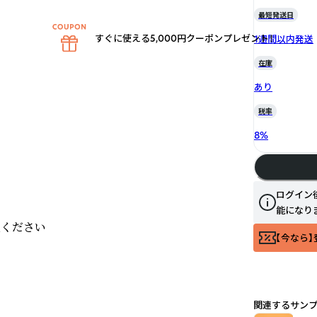
最短発送日
すぐに使える5,000円クーポンプレゼント！
1週間以内発送
在庫
あり
税率
8
%
ログイン
能になり
ください

【今なら】
関連するサン