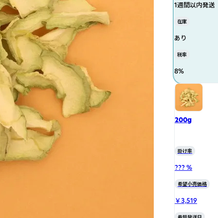
1週間以内発送
在庫
あり
税率
8
%
200g
掛け率
??? %
希望小売価格
￥3,519
最短発送日