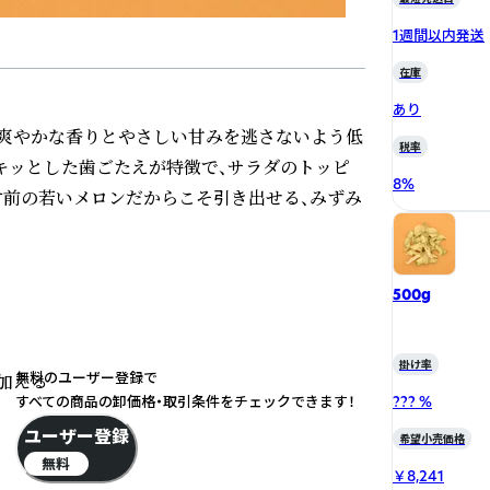
1週間以内発送
在庫
あり
爽やかな香りとやさしい甘みを逃さないよう低
税率
キッとした歯ごたえが特徴で、サラダのトッピ
8
%
す前の若いメロンだからこそ引き出せる、みずみ
500g
掛け率
無料のユーザー登録で
る  

すべての商品の卸価格・取引条件をチェックできます！
??? %
ユーザー登録
希望小売価格
無料
￥8,241