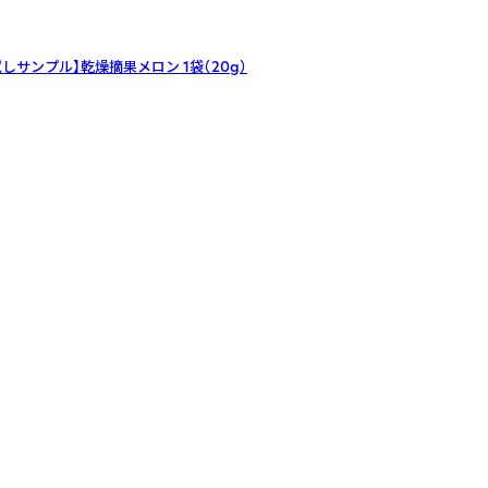
試しサンプル】乾燥摘果メロン
1袋（20g）