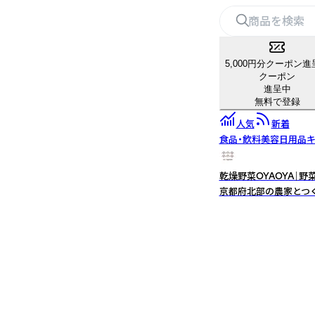
5,000円分クーポン進
クーポン
進呈中
無料で登録
人気
新着
食品・飲料
美容
日用品
キ
乾燥野菜OYAOYA｜
京都府北部の農家とつ