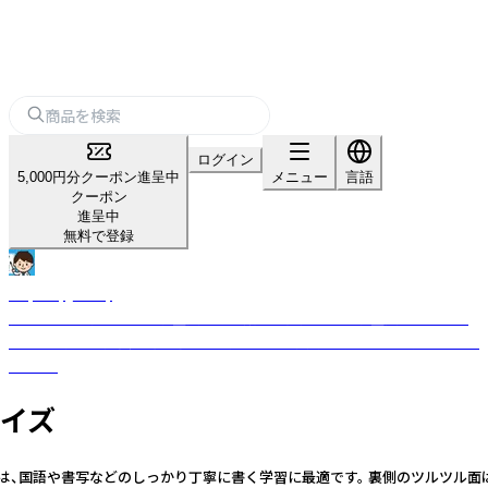
ログイン
5,000円分クーポン進呈中
メニュー
言語
クーポン
進呈中
無料で登録
Raymay_study
教えやすく、学びやすい学童文具を目指して開発された学童文具シリーズ
です。 お子様の成長に寄り添い、サポートする文房具をラインナップしてお
ります。
サイズ
国語や書写などのしっかり丁寧に書く学習に最適です。 裏側のツルツル面は、