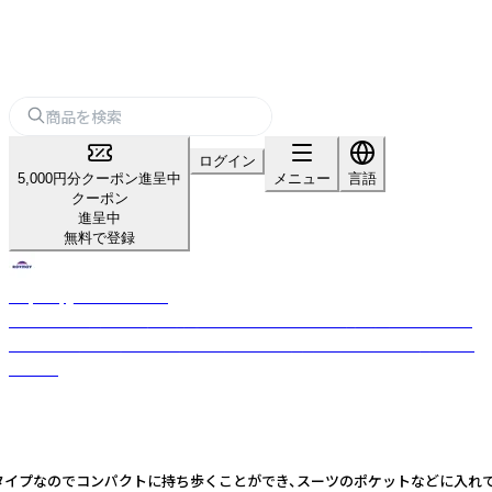
ログイン
5,000円分クーポン進呈中
メニュー
言語
クーポン
進呈中
無料で登録
Raymay_home＆office
「パーソナル文具の新価値創造」をスローガンのもと、商品開発を行ってお
ります。 お客様の開業や集客をサポートする文房具を幅広く取り揃えてお
ります。
プなのでコンパクトに持ち歩くことができ、スーツのポケットなどに入れても邪魔