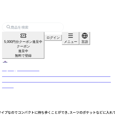
ログイン
5,000円分クーポン進呈中
メニュー
言語
クーポン
進呈中
無料で登録
Raymay_home＆office
「パーソナル文具の新価値創造」をスローガンのもと、商品開発を行ってお
ります。 お客様の開業や集客をサポートする文房具を幅広く取り揃えてお
ります。
プなのでコンパクトに持ち歩くことができ、スーツのポケットなどに入れても邪魔