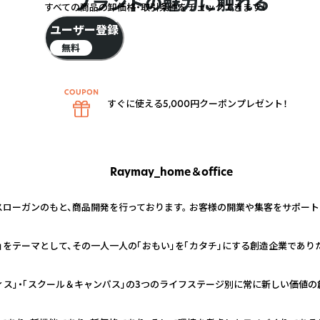
ブランドの魅力に触れる
すべての商品の卸価格・取引条件をチェックできます！
ユーザー登録
無料
すぐに使える5,000円クーポンプレゼント！
Raymay_home＆office
スローガンのもと、商品開発を行っております。 お客様の開業や集客をサポー
」をテーマとして、その一人一人の「おもい」を「カタチ」にする創造企業であり
ィス」・「スクール＆キャンパス」の3つのライフステージ別に常に新しい価値の