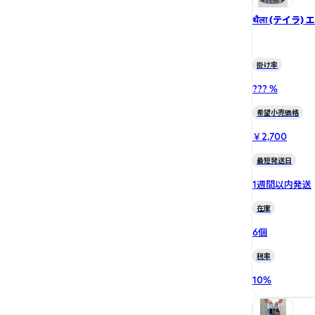
थैला (テイラ)
掛け率
??? %
希望小売価格
￥2,700
最短発送日
1週間以内発送
在庫
6個
税率
10
%