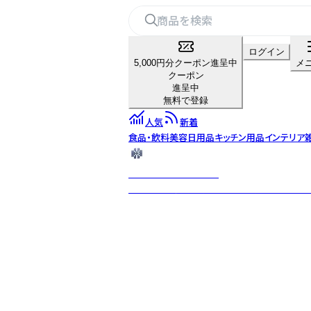
ログイン
5,000円分クーポン進呈中
メ
クーポン
進呈中
無料で登録
人気
新着
食品・飲料
美容
日用品
キッチン用品
インテリア
The Handmade Edit
インドの伝統的な手織り生地を用いて、女性