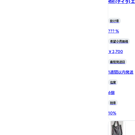
थैला (テイラ)
掛け率
??? %
希望小売価格
￥2,700
最短発送日
1週間以内発送
在庫
6個
税率
10
%