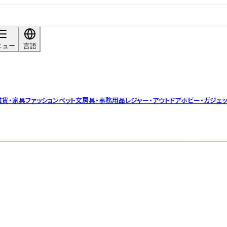
ニュー
言語
雑貨・家具
ファッション
ペット
文房具・事務用品
レジャー・アウトドア
ホビー・ガジェッ
のための着やすくコンテンポラリーな服やアクセサリーを作る、東京を拠点とし