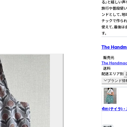
る」と嬉しい声
旅行や普段使い
ンドとして、地
チックで作られ
使えて、最後は
す。
The Handma
販売元
The Handmad
送料
配送エリア別
ブランド情
थैला (テイラ
ません 5pc)。