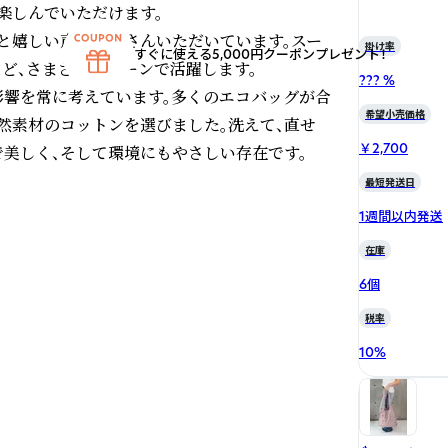
しんでいただけます。

」と嬉しい声をたくさんいただいています。スー
掛け率
すぐに使える5,000円クーポンプレゼント！
ど、さまざまなシーンで活躍します。

??? %
影響を常に考えています。多くのエコバッグが合
希望小売価格
然素材のコットンを選びました。洗えて、直せ
￥2,700
で美しく、そして環境にもやさしい存在です。
最短発送日
1週間以内発送
在庫
6個
税率
10
%