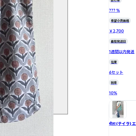
掛け率
??? %
希望小売価格
￥2,700
最短発送日
1週間以内発送
在庫
6セット
税率
10
%
थैला (テイラ)