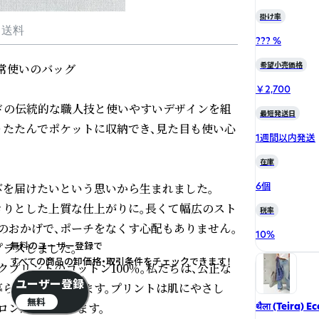
掛け率
・送料
??? %
希望小売価格
常使いのバッグ

￥2,700
ンドの伝統的な職人技と使いやすいデザインを組
最短発送日
りたたんでポケットに収納でき、見た目も使い心
1週間以内発送
在庫
6個
を届けたいという思いから生まれました。

きりとした上質な仕上がりに。長くて幅広のスト
税率
のおかげで、ポーチをなくす心配もありません。
10
%
無料のユーザー登録で
ラスしました。

すべての商品の卸価格・取引条件をチェックできます！
プリントのコットン100％。私たちは、公正な
ユーザー登録
暮らしを支えています。プリントは肌にやさし
無料
ンがけができます。

थैला (Teira) E