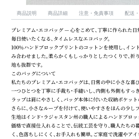
商品説明
商品詳細
注意・免責事項
配送
プレミアム・エコバッグ — 心をこめて、丁寧に作られた日
毎日使いたくなる、タイムレスなエコバッグ。

100％ハンドブロックプリントのコットンを使用し、イ
み合わせました。柔らかくもしっかりとしたつくりで、折
地も抜群です。

このバッグについて

私たちのプレミアム・エコバッグは、日常の中に小さな喜び
一つひとつを丁寧に手裁ち・手縫いし、内側も外側もすっ
ラップは肩にやさしく、バッグ本体に付いた収納ポケット
さらに、小さなループを付けて、使いやすさをほんの少しプ
生地はインド・ラジャスタン州の職人によるハンドブロック
価格で直接仕入れることで、伝統工芸を守り、職人たちの
く、色落ちしにくく、お手入れも簡単。ご家庭で洗濯やアイロ