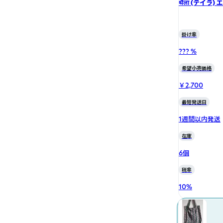
थैला (テイラ)
掛け率
??? %
希望小売価格
￥2,700
最短発送日
1週間以内発送
在庫
6個
税率
10
%