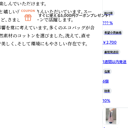
しんでいただけます。

」と嬉しい声をたくさんいただいています。スー
掛け率
すぐに使える5,000円クーポンプレゼント！
ど、さまざまなシーンで活躍します。

??? %
影響を常に考えています。多くのエコバッグが合
希望小売価格
然素材のコットンを選びました。洗えて、直せ
￥2,700
で美しく、そして環境にもやさしい存在です。
最短発送日
1週間以内発送
在庫
6個
税率
10
%