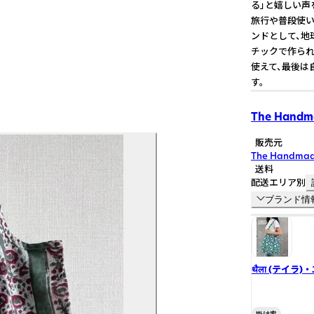
る」と嬉しい声
旅行や普段使い
ンドとして、地
チックで作られ
使えて、最後は
す。
The Handma
販売元
The Handmad
送料
配送エリア別
ブランド情
थैला (テイラ
ません 5pc)。