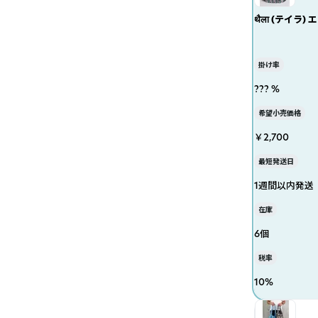
थैला (テイラ)
掛け率
??? %
希望小売価格
￥2,700
最短発送日
1週間以内発送
在庫
6個
税率
10
%