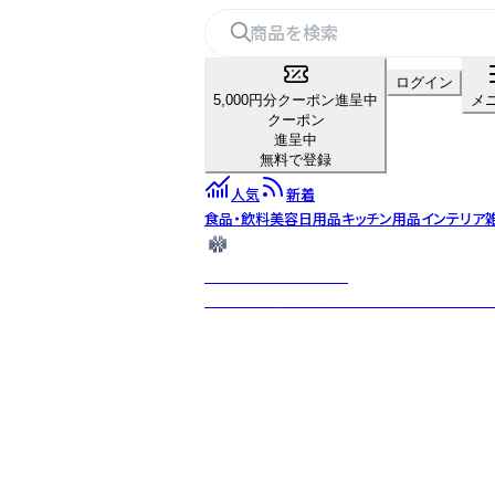
ログイン
5,000円分クーポン進呈中
メ
クーポン
進呈中
無料で登録
人気
新着
食品・飲料
美容
日用品
キッチン用品
インテリア
The Handmade Edit
インドの伝統的な手織り生地を用いて、女性