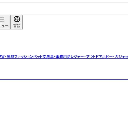
ニュー
言語
雑貨・家具
ファッション
ペット
文房具・事務用品
レジャー・アウトドア
ホビー・ガジェッ
のための着やすくコンテンポラリーな服やアクセサリーを作る、東京を拠点とし