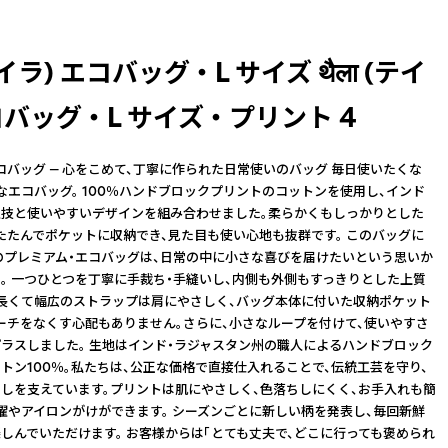
(テイラ) エコバッグ ・ L サイズ थैला (テイ
バッグ ・ L サイズ ・ プリント 4
コバッグ — 心をこめて、丁寧に作られた日常使いのバッグ 毎日使いたくな
なエコバッグ。 100％ハンドブロックプリントのコットンを使用し、インド
技と使いやすいデザインを組み合わせました。柔らかくもしっかりとした
たたんでポケットに収納でき、見た目も使い心地も抜群です。 このバッグに
のプレミアム・エコバッグは、日常の中に小さな喜びを届けたいという思いか
。 一つひとつを丁寧に手裁ち・手縫いし、内側も外側もすっきりとした上質
長くて幅広のストラップは肩にやさしく、バッグ本体に付いた収納ポケット
ーチをなくす心配もありません。さらに、小さなループを付けて、使いやすさ
ラスしました。 生地はインド・ラジャスタン州の職人によるハンドブロック
トン100％。私たちは、公正な価格で直接仕入れることで、伝統工芸を守り、
しを支えています。プリントは肌にやさしく、色落ちしにくく、お手入れも簡
濯やアイロンがけができます。 シーズンごとに新しい柄を発表し、毎回新鮮
しんでいただけます。 お客様からは「とても丈夫で、どこに行っても褒められ