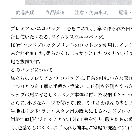
商品説明
商品詳細
注意・免責事項
配送
プレミアム・エコバッグ — 心をこめて、丁寧に作られた日
毎日使いたくなる、タイムレスなエコバッグ。

100％ハンドブロックプリントのコットンを使用し、イ
み合わせました。柔らかくもしっかりとしたつくりで、折
地も抜群です。

このバッグについて

私たちのプレミアム・エコバッグは、日常の中に小さな喜び
一つひとつを丁寧に手裁ち・手縫いし、内側も外側もすっ
ラップは肩にやさしく、バッグ本体に付いた収納ポケット
さらに、小さなループを付けて、使いやすさをほんの少しプ
生地はインド・ラジャスタン州の職人によるハンドブロック
価格で直接仕入れることで、伝統工芸を守り、職人たちの
く、色落ちしにくく、お手入れも簡単。ご家庭で洗濯やアイロ