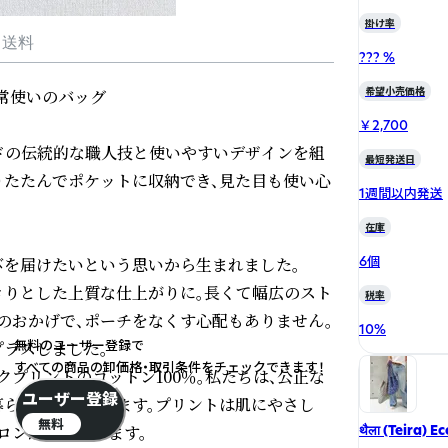
掛け率
・送料
??? %
希望小売価格
常使いのバッグ

￥2,700
ンドの伝統的な職人技と使いやすいデザインを組
最短発送日
りたたんでポケットに収納でき、見た目も使い心
1週間以内発送
在庫
6個
を届けたいという思いから生まれました。

きりとした上質な仕上がりに。長くて幅広のスト
税率
のおかげで、ポーチをなくす心配もありません。
10
%
無料のユーザー登録で
ラスしました。

すべての商品の卸価格・取引条件をチェックできます！
プリントのコットン100％。私たちは、公正な
ユーザー登録
暮らしを支えています。プリントは肌にやさし
無料
ンがけができます。

थैला (Teira) E