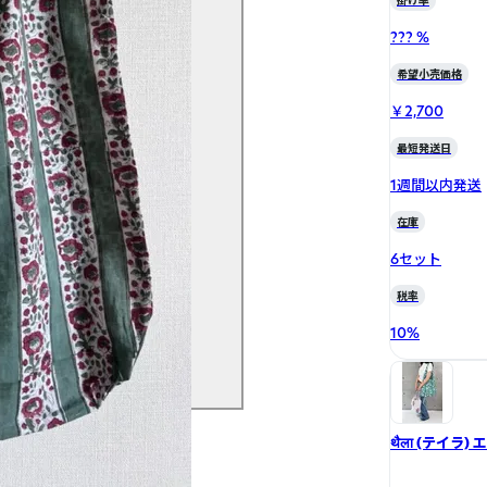
掛け率
??? %
希望小売価格
￥2,700
最短発送日
1週間以内発送
在庫
6セット
税率
10
%
थैला (テイラ)