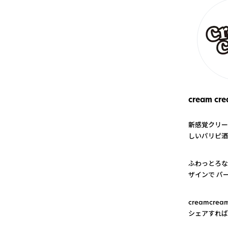
cream cr
新感覚クリー
しいパリピ酒
1
ふわっとろな
ザインで パ
2
creamc
シェアすれば