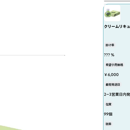
クリームリキュ
掛け率
??? %
希望小売価格
￥6,000
最短発送日
2~3営業日内
在庫
99個
税率