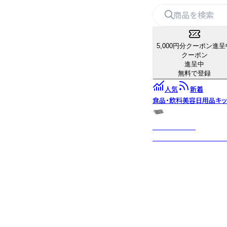
5,000円分クーポン進呈
クーポン
進呈中
無料で登録
人気
新着
食品・飲料
美容
日用品
キ
cream cream
新感覚クリームリキュール