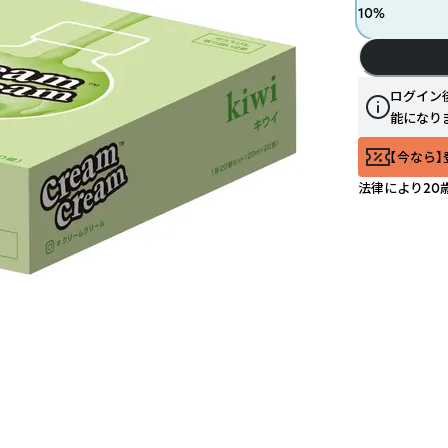
10
%
ログイン
能になり
【今なら】
法律により20