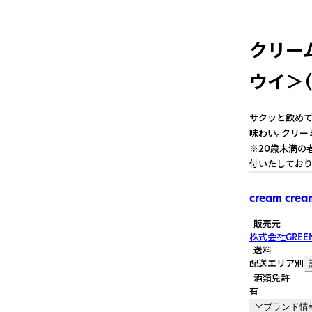
クリー
ウイ＞（
サクッと飲めて
味わい。クリー
※20歳未満の
付いたしており
cream crea
販売元
株式会社GREEN 
送料
配送エリア別
酒類免許
有
ブランド情