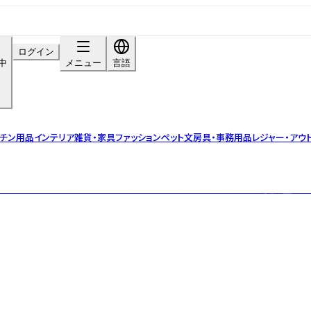
ログイン
中
メニュー
言語
ッチン用品
インテリア雑貨・家具
ファッション
ペット
文房具・事務用品
レジャー・アウ
。 アルコール度数15%、20mlで気軽にショット感覚で飲める。 可愛く盛り