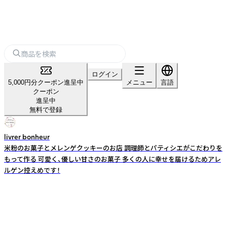
ログイン
5,000円分クーポン進呈中
メニュー
言語
クーポン
進呈中
無料で登録
livrer bonheur
米粉のお菓子とメレンゲクッキーのお店 調理師とパティシエがこだわりを
もって作る 可愛く、優しい甘さのお菓子 多くの人に幸せを届けるためアレ
ルゲン控えめです！