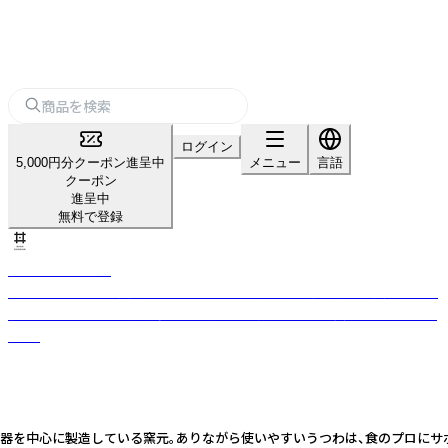
ログイン
5,000円分クーポン進呈中
メニュー
言語
クーポン
進呈中
無料で登録
MINO DONBURI
MINO DONBURI「美濃どんぶり」は、日本最大の陶磁器生産地、美濃地区で
焼かれたうつわです。大小多くの窯元から、職人の思いと共にお届けいたし
ます。
食器を中心に製造している窯元。ありながら使いやすいうつわは、食のプロにサ