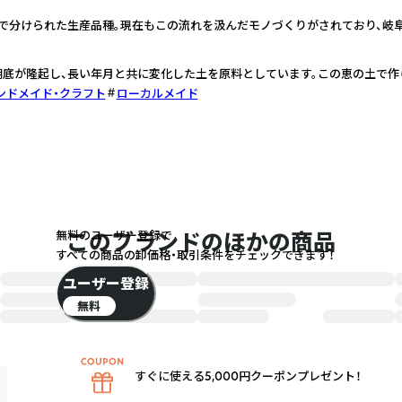
で分けられた生産品種。現在もこの流れを汲んだモノづくりがされており、岐
底が隆起し、長い年月と共に変化した土を原料としています。この恵の土で作
ンドメイド・クラフト
ローカルメイド
無料のユーザー登録で
このブランドのほかの商品
すべての商品の卸価格・取引条件をチェックできます！
ユーザー登録
無料
すぐに使える5,000円クーポンプレゼント！