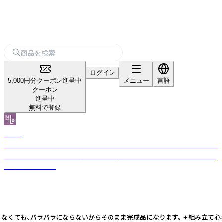
ログイン
5,000円分クーポン進呈中
メニュー
言語
クーポン
進呈中
無料で登録
MiLO
「台湾オリジナル商品＆キャラクターグッズ」 それぞれ独自の構想を混ぜ合
わせ、異なる文化とアイディアによって多元的な可能性を探る、そして優れ
た商品を開発する
らなくても、バラバラにならないからそのまま完成品になります。 ✦組み立て