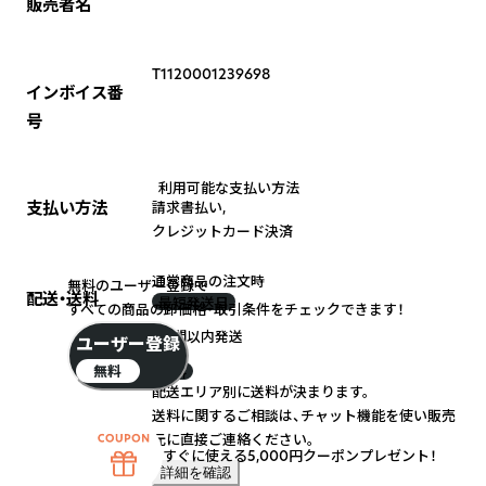
販売者名
T1120001239698
インボイス番
号
利用可能な支払い方法
支払い方法
請求書払い
,
クレジットカード決済
通常商品の注文時
無料のユーザー登録で
配送・送料
最短発送日
すべての商品の卸価格・取引条件をチェックできます！
1週間以内発送
ユーザー登録
無料
送料
配送エリア別に送料が決まります。
送料に関するご相談は、チャット機能を使い販売
元に直接ご連絡ください。
すぐに使える5,000円クーポンプレゼント！
詳細を確認