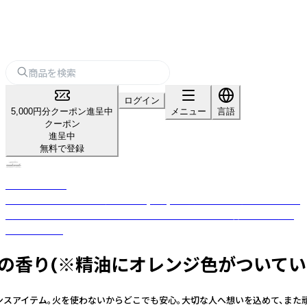
ログイン
5,000円分クーポン進呈中
メニュー
言語
クーポン
進呈中
無料で登録
nanakamado
100%ピュアエッセンシャルオイル(精油)を使用した、おしゃれなアロマ雑
貨ブランド。ひとつひとつ丁寧に手作業でつくった優しい香りのフレグラ
ンスアイテム。
ジスイートの香り(※精油にオレンジ色がつ
グランスアイテム。火を使わないからどこでも安心。大切な人へ想いを込めて、ま