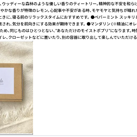
と、ウッディーな森林のような優しい香りのティートリー。精神的な不安を和
で爽やかな香りが特徴のレモン。心配事や不安がある時、モヤモヤと気持ちが晴
ときに、寝る前のリラックスタイムにおすすめです。 ●ペパーミント スッキ
放され、気分を前向きにする効果が期待できます。 ●マンダリン (※精油に
ため、同じものはひとつとない、"あなただけのモイストポプリ"になります。時
トイレ、クローゼットなどに置いたり、別の容器に取り出して楽しんでいただける