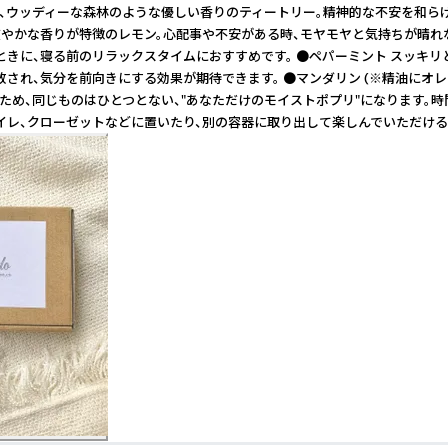
と、ウッディーな森林のような優しい香りのティートリー。精神的な不安を和
で爽やかな香りが特徴のレモン。心配事や不安がある時、モヤモヤと気持ちが晴
ときに、寝る前のリラックスタイムにおすすめです。 ●ペパーミント スッキ
放され、気分を前向きにする効果が期待できます。 ●マンダリン (※精油に
ため、同じものはひとつとない、"あなただけのモイストポプリ"になります。時
トイレ、クローゼットなどに置いたり、別の容器に取り出して楽しんでいただける