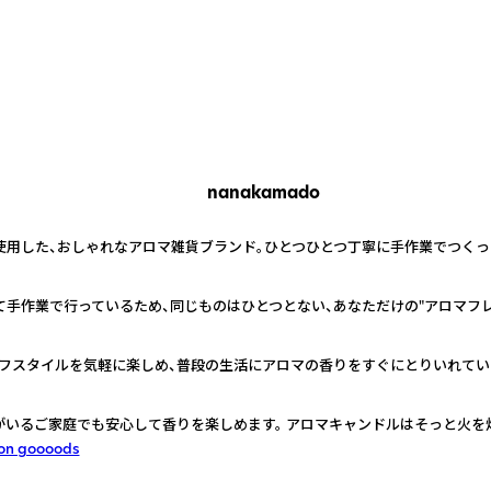
nanakamado
を使用した、おしゃれなアロマ雑貨ブランド。ひとつひとつ丁寧に手作業でつく
て手作業で行っているため、同じものはひとつとない、あなただけの"アロマフレ
フスタイルを気軽に楽しめ、普段の生活にアロマの香りをすぐにとりいれてい
がいるご家庭でも安心して香りを楽しめます。 アロマキャンドルはそっと火を
on goooods