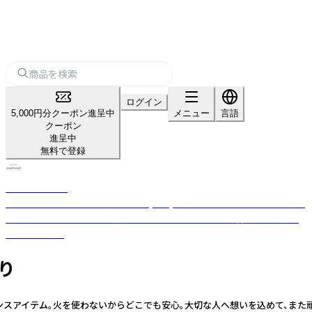
ログイン
5,000円分クーポン進呈中
メニュー
言語
クーポン
進呈中
無料で登録
nanakamado
100%ピュアエッセンシャルオイル(精油)を使用した、おしゃれなアロマ雑
貨ブランド。ひとつひとつ丁寧に手作業でつくった優しい香りのフレグラ
ンスアイテム。
香り
グランスアイテム。火を使わないからどこでも安心。大切な人へ想いを込めて、ま