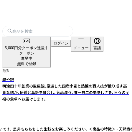
ログイン
5,000円分クーポン進呈中
メニュー
言語
クーポン
進呈中
無料で登録
麩や銀
明治四十年創業の麩屋銀。厳選した国産小麦と熟練の職人技が織り成す高
貴な麩が、伝統と革新を融合し、気品漂う、唯一無二の美味しさを、日々の至
福の食卓へお届けします。
。 是非もちもちした生麩をお楽しみください。 ＜商品の特徴＞ - 天然素材