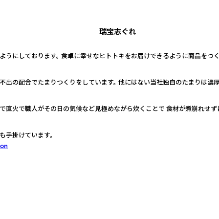
瑞宝志ぐれ
ようにしております。 食卓に幸せなヒトトキをお届けできるように商品をつく
不出の配合でたまりつくりをしています。 他にはない当社独自のたまりは濃
で直火で職人がその日の気候など見極めながら炊くことで 食材が煮崩れせず
も手掛けています。
zon