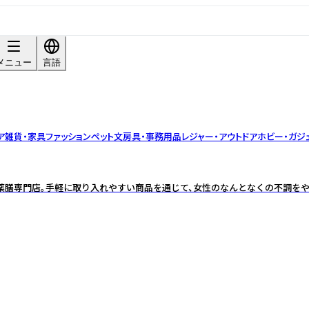
メニュー
言語
ア雑貨・家具
ファッション
ペット
文房具・事務用品
レジャー・アウトドア
ホビー・ガジ
薬膳専門店。手軽に取り入れやすい商品を通じて、女性のなんとなくの不調をや