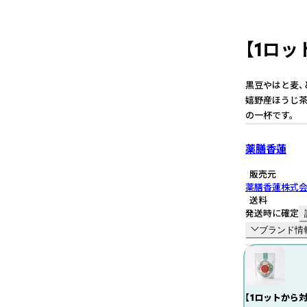
【1ロ
黒豆やはと麦、
嬉野産ほうじ茶
の一杯です。
薬膳香蓮
販売元
薬膳香蓮株式
送料
発送時に確定
ブランド情
【1ロットから