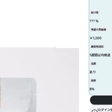
掛け率
??? %
希望小売価格
￥1,200
最短発送日
1週間以内発送
在庫
あり
税率
8
%
ログイン