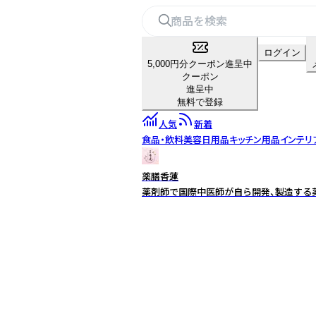
ログイン
5,000円分クーポン進呈中
クーポン
進呈中
無料で登録
人気
新着
食品・飲料
美容
日用品
キッチン用品
インテリ
薬膳香蓮
薬剤師で国際中医師が自ら開発、製造する