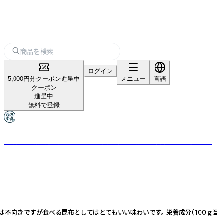
ログイン
5,000円分クーポン進呈中
メニュー
言語
クーポン
進呈中
無料で登録
むろや丸
無添加・天然醸造を貫く450年の歴史を持つ老舗「室次醤油」と、厳選された
海産物を扱う「小田こんぶ」が共同運営する、伝統の調味料と海産物のブラ
ンドです
べる昆布としてはとてもいい味わいです。 栄養成分（100ｇ当たり） エネルギー