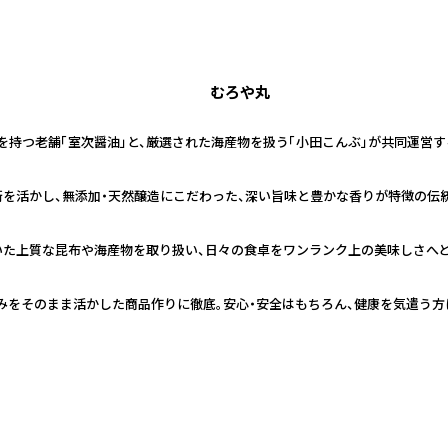
むろや丸
史を持つ老舗「室次醤油」と、厳選された海産物を扱う「小田こんぶ」が共同運営
技術を活かし、無添加・天然醸造にこだわった、深い旨味と豊かな香りが特徴の伝
いた上質な昆布や海産物を取り扱い、日々の食卓をワンランク上の美味しさへ
みをそのまま活かした商品作りに徹底。安心・安全はもちろん、健康を気遣う方