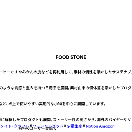
FOOD STONE
ーヒーかすやみかんの皮などを再利用して、素材の個性を活かしたサステナブ
のような質感と重みを持つ日用品を展開。素材由来の個体差を活かしたプロダ
など、卓上で使いやすい実用的な小物を中心に展開しています。
的に解釈したプロダクトも展開。ストーリー性の高さから、海外のバイヤーや
メイド・クラフト
ソーシャルグッド
少量生産
Not on Amazon
無料のユーザー登録で