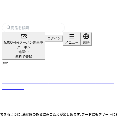
ログイン
5,000円分クーポン進呈中
メニュー
言語
クーポン
進呈中
無料で登録
teplo
日本・米国・インドを拠点とするグローバルティーブランド。小ロット・
OEM対応可。茶葉の目利きと香料不使用のブレンド力で全国数百店舗に選
ばれています。
るように、満足感のある飲みごたえが楽しめます。フードにもデザートにも寄り添