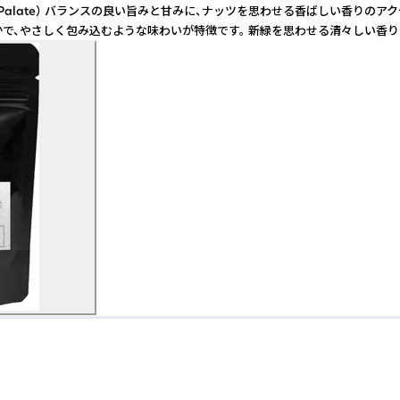
がり（Mid Palate） バランスの良い旨みと甘みに、ナッツを思わせる香ばしい香
やかで、やさしく包み込むような味わいが特徴です。 新緑を思わせる清々しい香