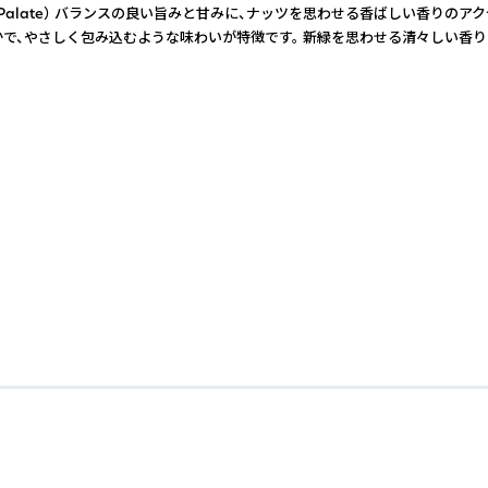
がり（Mid Palate） バランスの良い旨みと甘みに、ナッツを思わせる香ばしい香
やかで、やさしく包み込むような味わいが特徴です。 新緑を思わせる清々しい香