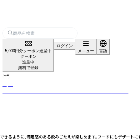
ログイン
5,000円分クーポン進呈中
メニュー
言語
クーポン
進呈中
無料で登録
teplo
日本・米国・インドを拠点とするグローバルティーブランド。小ロット・
OEM対応可。茶葉の目利きと香料不使用のブレンド力で全国数百店舗に選
ばれています。
るように、満足感のある飲みごたえが楽しめます。フードにもデザートにも寄り添