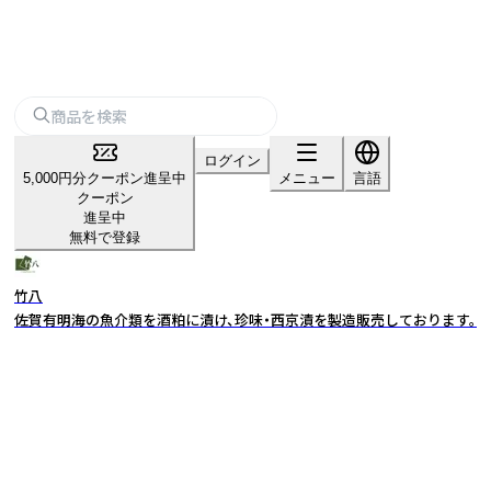
ログイン
5,000円分クーポン進呈中
メニュー
言語
クーポン
進呈中
無料で登録
竹八
佐賀有明海の魚介類を酒粕に漬け、珍味・西京漬を製造販売しております。