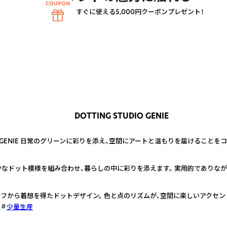
すぐに使える5,000円クーポンプレゼント！
DOTTING STUDIO GENIE
DIO GENIE 日常のグリーンに彩りを添え、空間にアートと温もりを届けること
なドット模様を組み合わせ、暮らしの中に彩りを添えます。 実用的でありなが
フから着想を得たドットデザイン。 色と点のリズムが、空間に楽しいアクセン
ト
少量生産