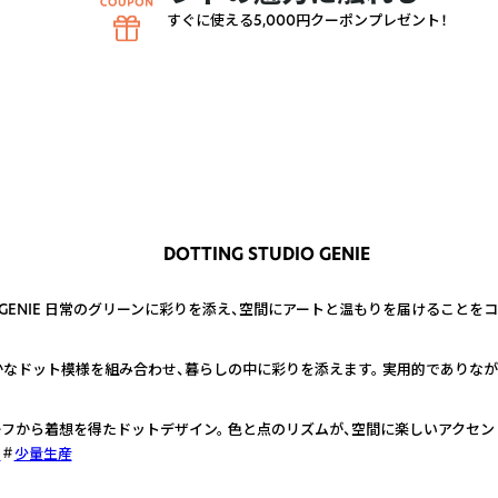
すぐに使える5,000円クーポンプレゼント！
DOTTING STUDIO GENIE
DIO GENIE 日常のグリーンに彩りを添え、空間にアートと温もりを届けること
なドット模様を組み合わせ、暮らしの中に彩りを添えます。 実用的でありなが
フから着想を得たドットデザイン。 色と点のリズムが、空間に楽しいアクセン
ト
少量生産