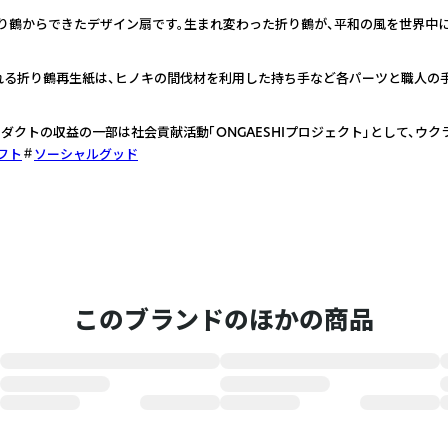
た折り鶴からできたデザイン扇です。生まれ変わった折り鶴が、平和の風を世界中
る折り鶴再生紙は、ヒノキの間伐材を利用した持ち手など各パーツと職人の手
ダクトの収益の一部は社会貢献活動「ONGAESHIプロジェクト」として、ウ
フト
ソーシャルグッド
このブランドのほかの商品