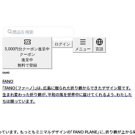
ログイン
5,000円分クーポン進呈中
メニュー
言語
クーポン
進呈中
無料で登録
FANO
『FANO（ファーノ）』は、広島に贈られた折り鶴からできたデザイン扇です。
生まれ変わった折り鶴が、平和の風を世界中に届けてくれるよう、わたした
ちは願っています。
 もっともミニマルデザインの「FANO PLANE」に、折り鶴が上から降ってき