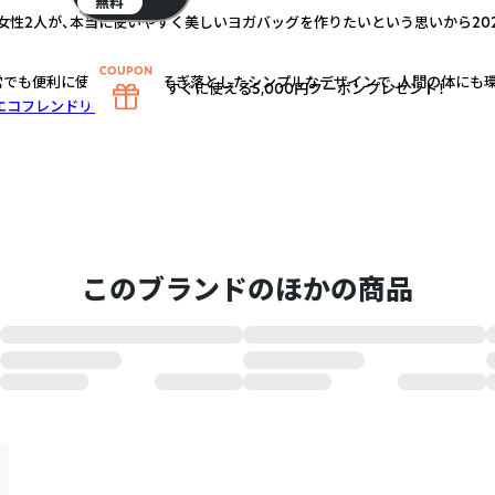
無料
性2人が、本当に使いやすく美しいヨガバッグを作りたいという思いから20
常でも便利に使える無駄をそぎ落としたシンプルなデザインで、人間の体にも
すぐに使える5,000円クーポンプレゼント！
エコフレンドリー
このブランドのほかの商品