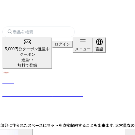
ログイン
5,000円分クーポン進呈中
メニュー
言語
クーポン
進呈中
無料で登録
kaala
ヨガを楽しむすべての人に、ヨガ以外の時間にも寄り添う、ヴィーガン素材
を使用したドイツ・ハンブルグ生まれのバッグ
本体の底部分に作られたスペースにマットを直接収納することも出来ます。大容量な