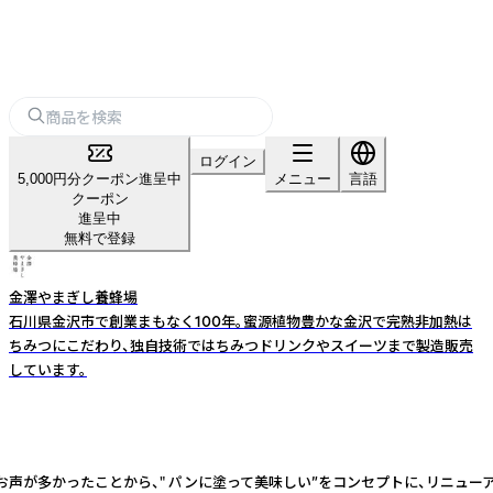
ログイン
5,000円分クーポン進呈中
メニュー
言語
クーポン
進呈中
無料で登録
金澤やまぎし養蜂場
石川県金沢市で創業まもなく100年。蜜源植物豊かな金沢で完熟非加熱は
ちみつにこだわり、独自技術ではちみつドリンクやスイーツまで製造販売
しています。
のお声が多かったことから、" パンに塗って美味しい”をコンセプトに、リニュ