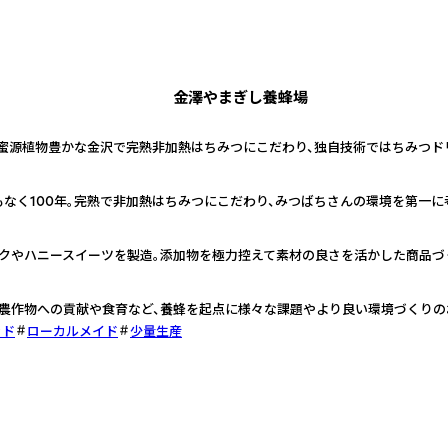
金澤やまぎし養蜂場
。蜜源植物豊かな金沢で完熟非加熱はちみつにこだわり、独自技術ではちみつド
なく100年。完熟で非加熱はちみつにこだわり、みつばちさんの環境を第一に
クやハニースイーツを製造。添加物を極力控えて素材の良さを活かした商品づ
農作物への貢献や食育など、養蜂を起点に様々な課題やより良い環境づくりの
ッド
ローカルメイド
少量生産