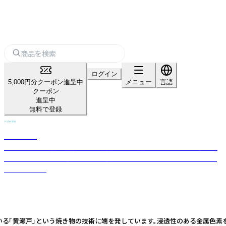
ログイン
5,000円分クーポン進呈中
メニュー
言語
クーポン
進呈中
無料で登録
POTPURRI
POTPURRIは東京と岐阜県に窯を持ち、北欧を連想させる温かでモダンな
デザインと、日本の伝統的な陶芸技術を混ぜ合わせて食器やオブジェを制
作しています。
られている「黄瀬戸」という焼き物の技術に端を発しています。浸透性のある金属