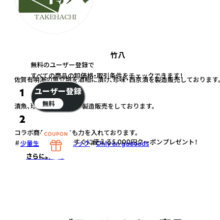
竹八
無料のユーザー登録で
すべての商品の卸価格・取引条件をチェックできます！
佐賀有明海の魚介類を酒粕に漬け、珍味・西京漬を製造販売しております
ユーザー登録
1
無料
漬魚、珍味、粕漬、粉末の製造販売をしております。
2
コラボ商品、OEMにも力を入れております。
すぐに使える5,000円クーポンプレゼント！
少量生産
オーガニック
Only on goooods
さらに詳しく