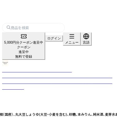
ログイン
5,000円分クーポン進呈中
メニュー
言語
クーポン
進呈中
無料で登録
KANAZAWANISHIKI CRAFT DELICATESSEN
金沢の伝統的な食文化を受け継ぎ、素材本来の味わいを大切にしたこだわ
りのクラフトそうざいやトラディショナルな佃煮を製造・販売するフード
ブランドです。
国産）、丸大豆しょうゆ(大豆・小麦を含む)、砂糖、本みりん、純米酒、麦芽水