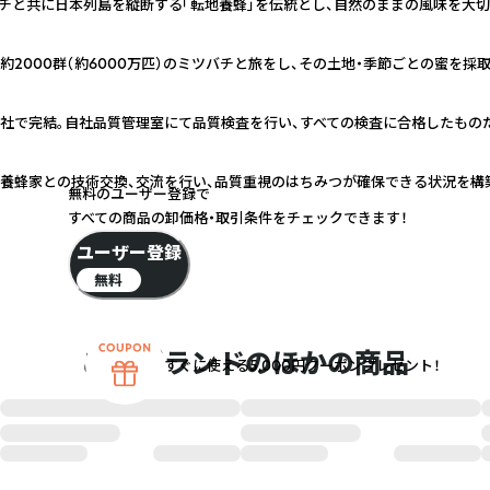
バチと共に日本列島を縦断する「転地養蜂」を伝統とし、自然のままの風味を大
約2000群（約6000万匹）のミツバチと旅をし、その土地・季節ごとの蜜を採
社で完結。自社品質管理室にて品質検査を行い、すべての検査に合格したもの
養蜂家との技術交換、交流を行い、品質重視のはちみつが確保できる状況を構
無料のユーザー登録で
すべての商品の卸価格・取引条件をチェックできます！
ユーザー登録
無料
このブランドのほかの商品
すぐに使える5,000円クーポンプレゼント！