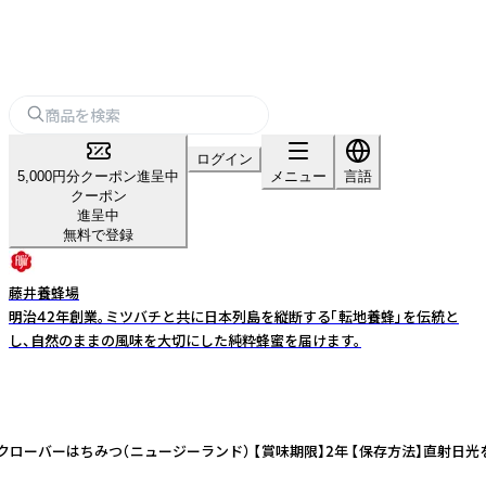
ログイン
5,000円分クーポン進呈中
メニュー
言語
クーポン
進呈中
無料で登録
藤井養蜂場
明治42年創業。ミツバチと共に日本列島を縦断する「転地養蜂」を伝統と
し、自然のままの風味を大切にした純粋蜂蜜を届けます。
ローバーはちみつ（ニュージーランド） 【賞味期限】2年 【保存方法】直射日