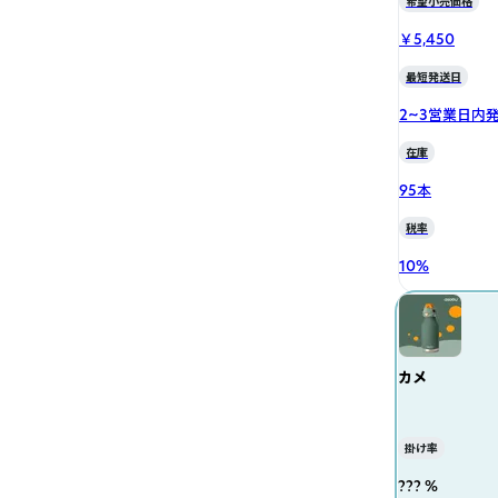
希望小売価格
￥5,450
最短発送日
2~3営業日内
在庫
95本
税率
10
%
カメ
掛け率
??? %