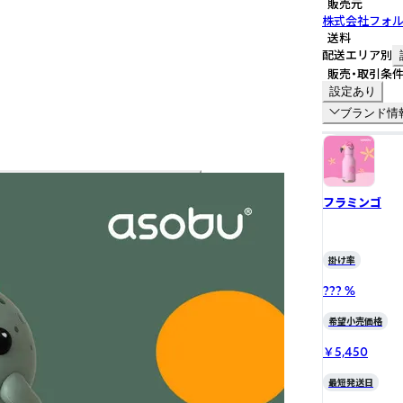
販売元
株式会社フォ
送料
配送エリア別
販売・取引条
設定あり
ブランド情
フラミンゴ
掛け率
??? %
希望小売価格
￥5,450
最短発送日