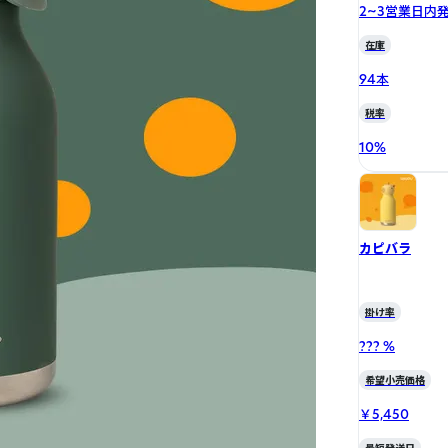
2~3営業日内
在庫
94本
税率
10
%
カピバラ
掛け率
??? %
希望小売価格
￥5,450