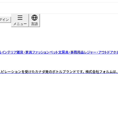
グイン
メニュー
言語
品
インテリア雑貨・家具
ファッション
ペット
文房具・事務用品
レジャー・アウトドア
ホ
ンスピレーションを受けたカナダ発のボトルブランドです。 株式会社フォルムは、