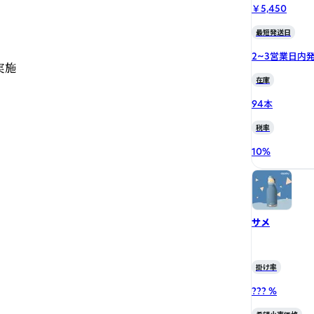
￥5,450
最短発送日
2~3営業日内
施

在庫
94本
税率
10
%
サメ
掛け率
??? %