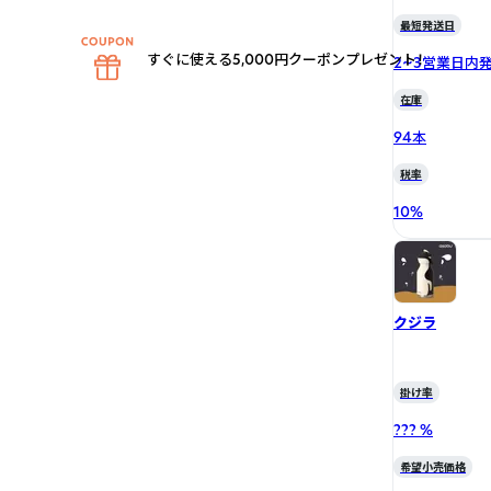
最短発送日
すぐに使える5,000円クーポンプレゼント！
2~3営業日内
在庫
94本
税率
10
%
クジラ
掛け率
??? %
希望小売価格