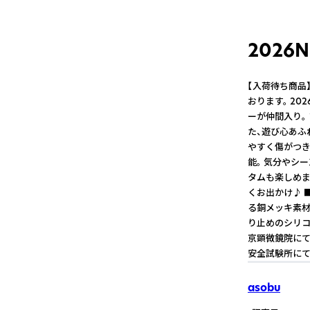
2026N
【入荷待ち商品
おります。 20
ーが仲間入り。
た、遊び心あふ
やすく傷がつき
能。 気分やシ
タムも楽しめます♪
くお出かけ♪ 
る銅メッキ素材
り止めのシリコ
京顕微鏡院にて
安全試験所にて
asobu