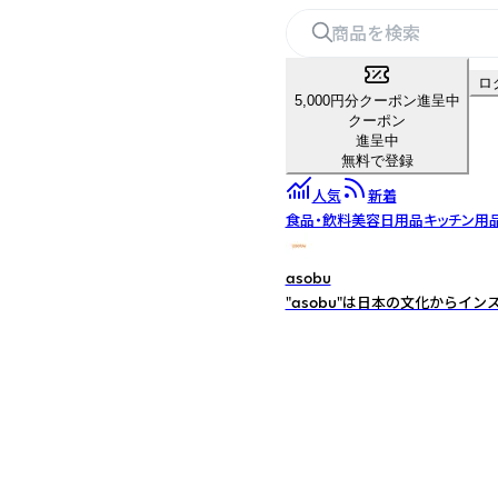
ロ
5,000円分クーポン進呈中
クーポン
進呈中
無料で登録
人気
新着
食品・飲料
美容
日用品
キッチン用
asobu
"asobu"は日本の文化からイ