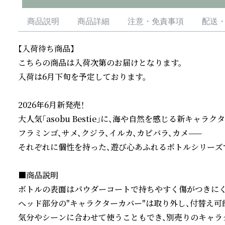
商品説明
商品詳細
注意・免責事項
配送
【入荷待ち商品】

こちらの商品は入荷次第のお届けとなります。

入荷は6月下旬を予定しております。

2026年6月新発売！

大人気「asobu Bestie」に、海や自然を感じる新キャラク
フラミンゴ、サメ、クジラ、イルカ、カピバラ、カメ——

それぞれに個性を持った、遊び心あふれるボトルシリーズで
■商品説明

ボトルの表面はパウダーコートで持ちやすく傷がつきにくい
ヘッド部分の"キャラクターカバー"は取り外し、付替え可能
気分やシーンに合わせて使うこともでき、別売りのキャラ