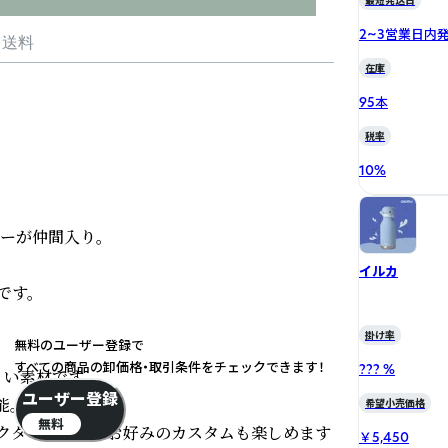
最短発送日
2~3営業日内
・送料
在庫
95本
税率
10
%
ターが仲間入り。

イルカ
す。

掛け率
無料のユーザー登録で
すべての商品の卸価格・取引条件をチェックできます！
??? %
素材です。

ユーザー登録
。

希望小売価格
無料
クターカバーでお好みのカスタムも楽しめます
￥5,450