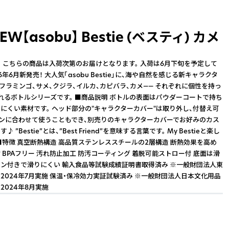
EW【asobu】 Bestie (ベスティ) カメ
】 こちらの商品は入荷次第のお届けとなります。 入荷は6月下旬を予定して
26年6月新発売！ 大人気「asobu Bestie」に、海や自然を感じる新キャラクタ
 フラミンゴ、サメ、クジラ、イルカ、カピバラ、カメ—— それぞれに個性を持っ
れるボトルシリーズです。 ■商品説明 ボトルの表面はパウダーコートで持ち
にくい素材です。 ヘッド部分の"キャラクターカバー"は取り外し、付替え可
ーンに合わせて使うこともでき、別売りのキャラクターカバーでお好みのカス
 ”Bestie”とは、”Best Friend”を意味する言葉です。 My Bestieと楽し
■特徴 真空断熱構造 高品質ステンレススチールの2層構造 断熱効果を高め
 BPAフリー 汚れ防止加工 防汚コーティング 着脱可能ストロー付 底面は滑
ン付きで滑りにくい 輸入食品等試験成績証明書取得済み ※一般財団法人東
2024年7月実施 保温・保冷効力実証試験済み ※一般財団法人日本文化用品
2024年8月実施