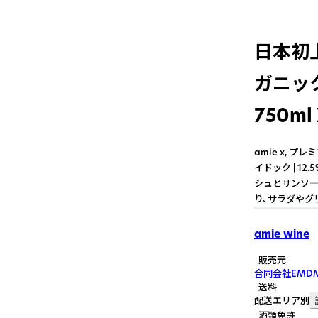
日本初上
ガニック
750ml 
amie x, 
イドック | 1
シュとサンソ―
り、サラダやグ
amie wine
販売元
合同会社EMD
送料
配送エリア別
酒類免許