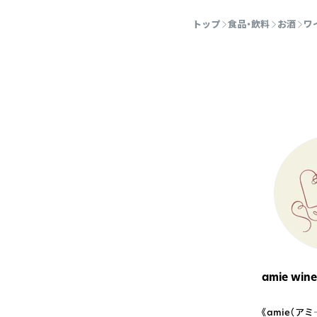
トップ
食品・飲料
お酒
ワ
amie wine
《amie（