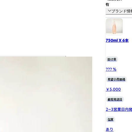
有
ブランド情
750ml X 6本
掛け率
??? %
希望小売価格
￥5,000
最短発送日
2~3営業日内
在庫
あり