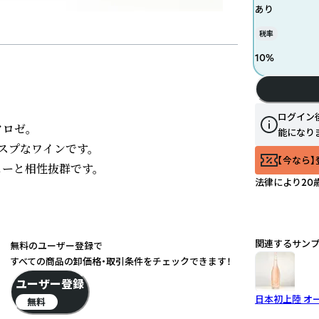
あり
税率
10
%
ログイン
ゼ。

能になり
プなワインです。

【今なら】
ューと相性抜群です。
法律により20
関連するサン
無料のユーザー登録で
すべての商品の卸価格・取引条件をチェックできます！
ユーザー登録
日本初上陸 オー
無料