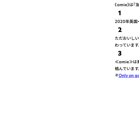
《amie》
1
2020年英
2
ただおいしい
わっています
3
≪amie≫は
結んでいます
Only on g