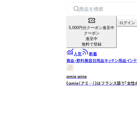
ログイン
5,000円分クーポン進呈中
クーポン
進呈中
無料で登録
人気
新着
食品・飲料
美容
日用品
キッチン用品
イン
amie wine
《amie（アミ―）》はフランス語で「女