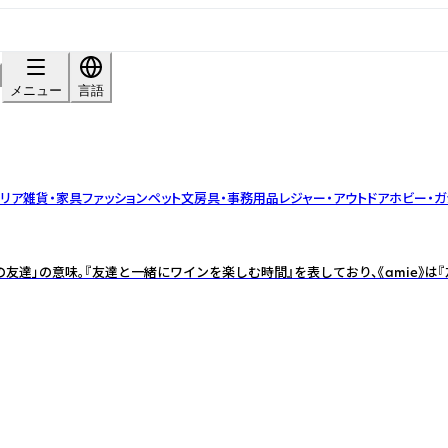
メニュー
言語
テリア雑貨・家具
ファッション
ペット
文房具・事務用品
レジャー・アウトドア
ホビー・ガ
性の友達」の意味。『友達と一緒にワインを楽しむ時間』を表しており、《amie》