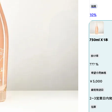
税率
10
%
750ml X 1本
掛け率
??? %
希望小売価格
￥5,000
最短発送日
2~3営業日内
在庫