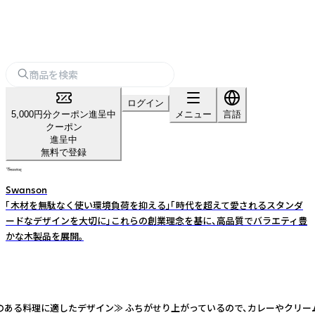
ログイン
5,000円分クーポン進呈中
メニュー
言語
クーポン
進呈中
無料で登録
Swanson
「木材を無駄なく使い環境負荷を抑える」「時代を超えて愛されるスタンダ
ードなデザインを大切に」――これらの創業理念を基に、高品質でバラエティ豊
かな木製品を展開。
汁気のある料理に適したデザイン≫ ふちがせり上がっているので、カレーやクリ