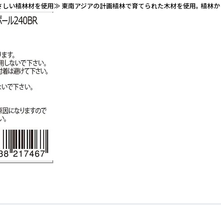
さしい植林材を使用≫ 東南アジアの計画植林で育てられた木材を使用。 植林