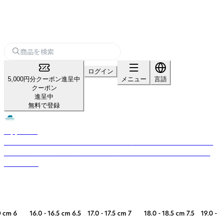
ログイン
5,000円分クーポン進呈中
メニュー
言語
クーポン
進呈中
無料で登録
Hippobloo
ふわふわな履き心地の天然ゴム製ビーチサンダル。上質なラテックス（ゴム
の木の樹液）を気泡ゴムに加工し、足が疲れない、痛くならない一足に仕上
げています。
 16.5 cm 6.5 17.0 - 17.5 cm 7 18.0 - 18.5 cm 7