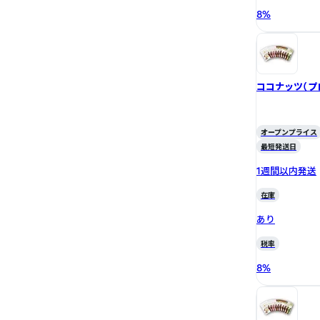
8
%
ココナッツ（プ
オープンプライス
最短発送日
1週間以内発送
在庫
あり
税率
8
%