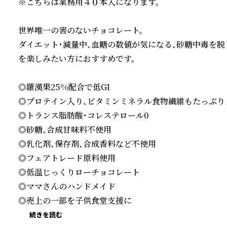
※こちらは業務用４０本入になります。

世界唯一の害のないチョコレート。

ダイエット・減量中、血糖の数値が気になる、砂糖中毒を脱
を楽しみたい方におすすめです。

◎羅漢果25%配合で低GI

◎プロテイン入り、ビタミンミネラル食物繊維もたっぷり♪
◎トランス脂肪酸・コレステロール0

◎砂糖、合成甘味料不使用

◎乳化剤、保存剤、合成香料など不使用

◎フェアトレード原料使用

◎低温じっくりローチョコレート

◎ママさんのハンドメイド

◎売上の一部を子供食堂支援に
続きを読む