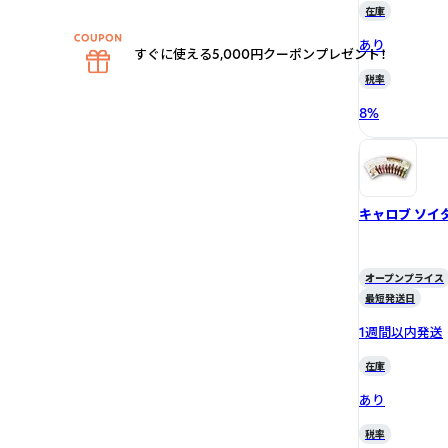
在庫
あり
すぐに使える5,000円クーポンプレゼント！
税率
8
%
キャロブ ソイ
オープンプライス
最短発送日
1週間以内発送
在庫
あり
税率