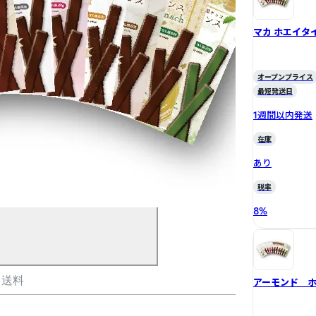
マカ ホエイタ
オープンプライス
最短発送日
1週間以内発送
在庫
あり
税率
8
%
・送料
アーモンド 