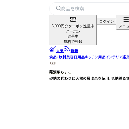
ログイン
5,000円分クーポン進呈中
メニ
クーポン
進呈中
無料で登録
人気
新着
食品・飲料
美容
日用品
キッチン用品
インテリア雑
羅漢果ちょこ
砂糖の代わりに天然の羅漢果を使用。低糖質＆無