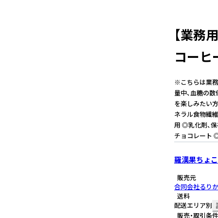
【業務用
コーヒ
※こちらは業務
量中、血糖の数
を楽しみたい方
ネラル食物繊維
用 ◎乳化剤、
チョコレート 
羅漢果ちょこ
販売元
合同会社るり
送料
配送エリア別
販売・取引条