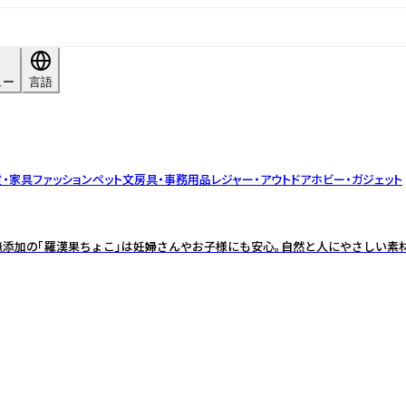
ュー
言語
貨・家具
ファッション
ペット
文房具・事務用品
レジャー・アウトドア
ホビー・ガジェット
添加の「羅漢果ちょこ」は妊婦さんやお子様にも安心。自然と人にやさしい素