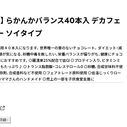
】 らかんかバランス40本入 デカフェ
ー ソイタイプ
用４０本入になります。 世界唯一の害のないチョコレート。 ダイエット・減
値が気になる、砂糖中毒を脱したい、栄養バランスが偏りがち、健康にチョコ
におすすめです。 ◎羅漢果25%配合で低GI ◎プロテイン入り、ビタミンミ
もたっぷり♪ ◎トランス脂肪酸・コレステロール0 ◎砂糖、合成甘味料不使
保存剤、合成香料など不使用 ◎フェアトレード原料使用 ◎低温じっくりロー
◎ママさんのハンドメイド ◎売上の一部を子供食堂支援に
か
詳細
件