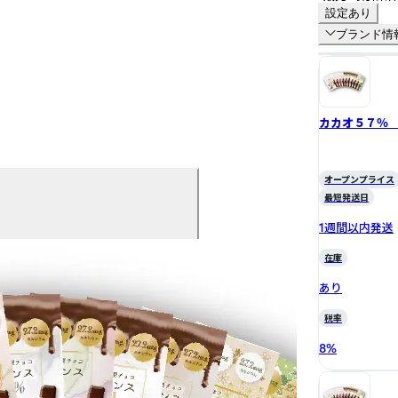
設定あり
ブランド情
カカオ５７％
オープンプライス
最短発送日
1週間以内発送
在庫
あり
税率
8
%