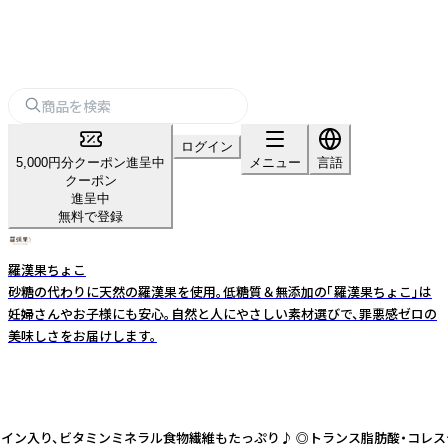
ログイン
5,000円分クーポン進呈中
メニュー
言語
クーポン
進呈中
無料で登録
羅漢果ちょこ
砂糖の代わりに天然の羅漢果を使用。低糖質＆無添加の「羅漢果ちょこ」は
妊婦さんやお子様にも安心。自然と人にやさしい素材選びで、罪悪感ゼロの
美味しさをお届けします。
テイン入り、ビタミンミネラル食物繊維もたっぷり♪ ◎トランス脂肪酸・コレス