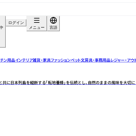
ログイン
呈中
メニュー
言語
ッチン用品
インテリア雑貨・家具
ファッション
ペット
文房具・事務用品
レジャー・アウ
チと共に日本列島を縦断する「転地養蜂」を伝統とし、自然のままの風味を大切に