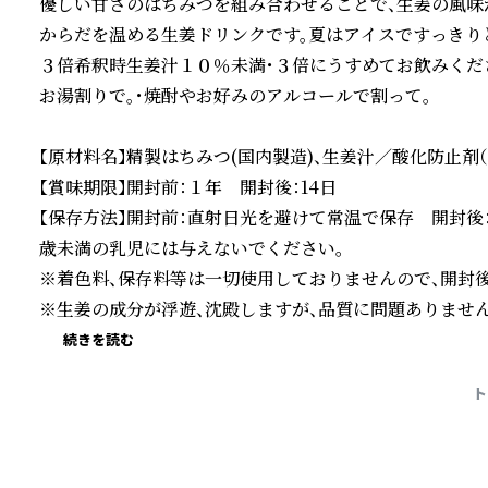
優しい甘さのはちみつを組み合わせることで、生姜の風味
からだを温める生姜ドリンクです。夏はアイスですっきり
３倍希釈時生姜汁１０％未満・３倍にうすめてお飲みくだ
お湯割りで。・焼酎やお好みのアルコールで割って。

【原材料名】精製はちみつ(国内製造)、生姜汁／酸化防止剤（ビ
【賞味期限】開封前：１年　開封後：14日

【保存方法】開封前：直射日光を避けて常温で保存　開封後
歳未満の乳児には与えないでください。

※着色料、保存料等は一切使用しておりませんので、開封後
※生姜の成分が浮遊、沈殿しますが、品質に問題ありません
続きを読む
ト