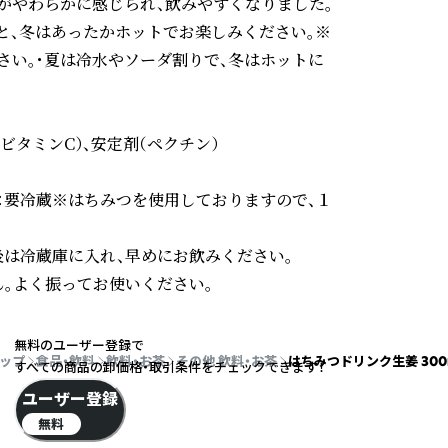
がやわらかに感じられ、飲みやすくなりました。
と、冬はあったかホットでお楽しみください。※
さい。・夏は冷水やソーダ割りで、冬はホットに
タミンC）、安定剤（ペクチン）

：要冷蔵※はちみつを使用しておりますので、１
は冷蔵庫に入れ、早めにお飲みください。

。よく振ってお使いください。
無料のユーザー登録で
ップ
食品・飲料
飲料・お茶
その他 飲料・お茶
はちみつドリンク生姜 300
すべての商品の卸価格・取引条件をチェックできます！
ユーザー登録
無料