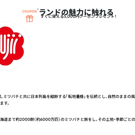
ブランドの魅力に触れる
すぐに使える5,000円クーポンプレゼント！
業。ミツバチと共に日本列島を縦断する「転地養蜂」を伝統とし、自然のままの
ます。
海道まで約2000群（約6000万匹）のミツバチと旅をし、その土地・季節ごと