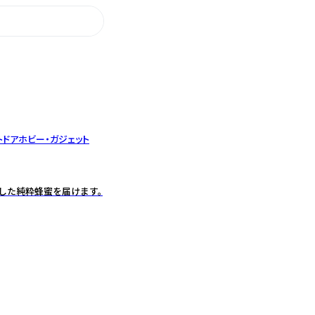
トドア
ホビー・ガジェット
した純粋蜂蜜を届けます。