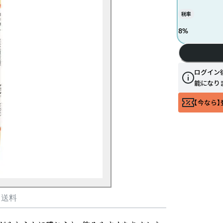
税率
8
%
ログイン
能になり
【今なら】
・送料