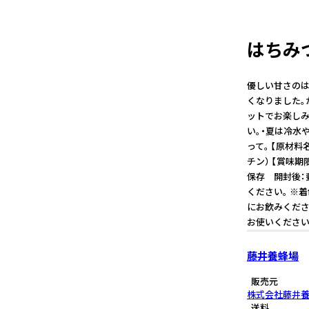
はちみつ
優しい甘さのは
くなりました。
ットでお楽しみ
い。・夏は冷水
って。 【原材
チン） 【賞味
保存 開封後：
ください。 ※
にお飲みくださ
お使いください
藤井養蜂場
販売元
株式会社藤井
送料