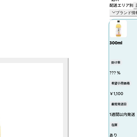
配送エリア別
ブランド情
300ml
掛け率
??? %
希望小売価格
￥1,100
最短発送日
1週間以内発送
在庫
あり