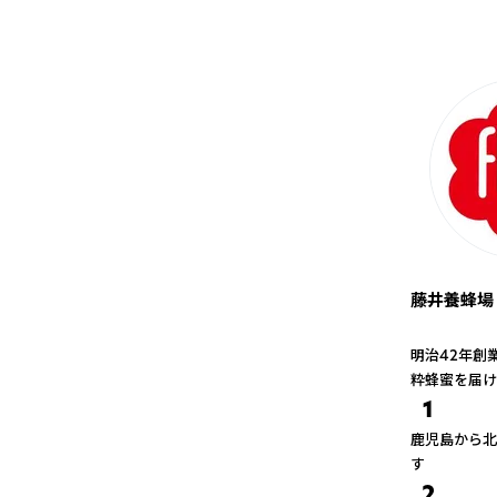
藤井養蜂場
明治42年創
粋蜂蜜を届け
1
鹿児島から北
す
2