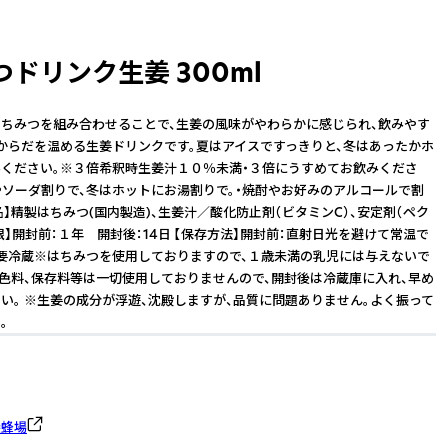
ドリンク生姜 300ml
ちみつを組み合わせることで、生姜の風味がやわらかに感じられ、飲みやす
からだを温める生姜ドリンクです。夏はアイスですっきりと、冬はあったかホ
ください。※３倍希釈時生姜汁１０％未満・３倍にうすめてお飲みくださ
やソーダ割りで、冬はホットにお湯割りで。・焼酎やお好みのアルコールで割
料名】精製はちみつ(国内製造)、生姜汁／酸化防止剤（ビタミンC）、安定剤（ペク
期限】開封前：１年 開封後：14日 【保存方法】開封前：直射日光を避けて常温で
要冷蔵※はちみつを使用しておりますので、１歳未満の乳児には与えないで
着色料、保存料等は一切使用しておりませんので、開封後は冷蔵庫に入れ、早め
い。 ※生姜の成分が浮遊、沈殿しますが、品質に問題ありません。よく振って
。
養蜂場