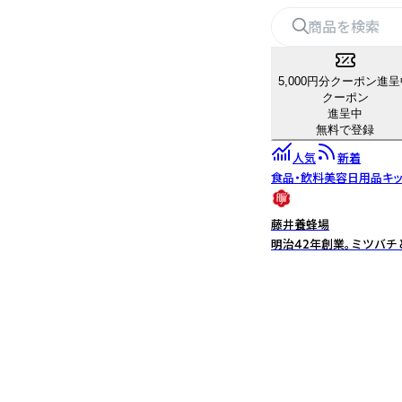
5,000円分クーポン進
クーポン
進呈中
無料で登録
人気
新着
食品・飲料
美容
日用品
キ
藤井養蜂場
明治42年創業。ミツバ