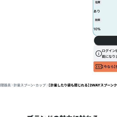
在庫
あり
税率
10
%
ログイン
能になり
【今なら】
調理器具
計量スプーン・カップ
【計量したり袋も閉じれる】2WAYスプーンク