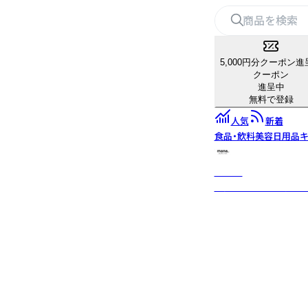
5,000円分クーポン進
クーポン
進呈中
無料で登録
人気
新着
食品・飲料
美容
日用品
キ
mana.
「今日からサスティナ