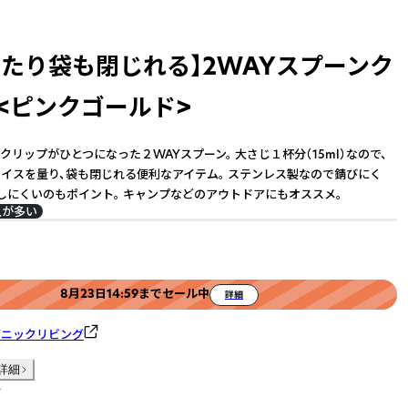
したり袋も閉じれる】2WAYスプーンク
 <ピンクゴールド>
クリップがひとつになった２WAYスプーン。 大さじ１杯分（15ml）なので、
イスを量り、袋も閉じれる便利なアイテム。 ステンレス製なので錆びにく
しにくいのもポイント。 キャンプなどのアウトドアにもオススメ。
入が多い
8月23日14:59までセール中
詳細
ガニックリビング
詳細
件