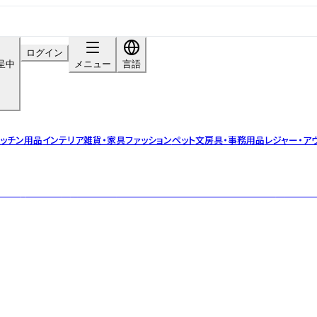
ログイン
呈中
メニュー
言語
ッチン用品
インテリア雑貨・家具
ファッション
ペット
文房具・事務用品
レジャー・ア
ブルな暮らし」を応援する沖縄発のライフスタイルブランド。全ての製品がプラ