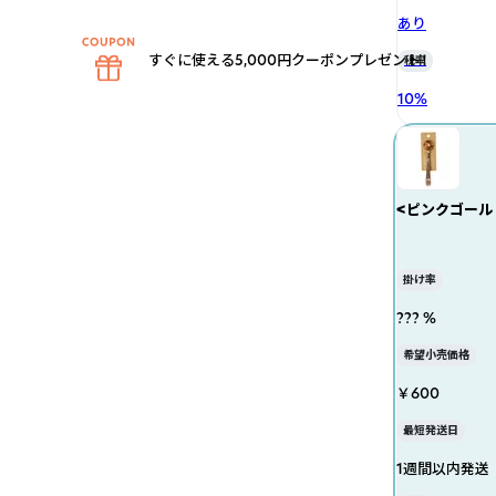
あり
すぐに使える5,000円クーポンプレゼント！
税率
10
%
<ピンクゴール
掛け率
??? %
希望小売価格
￥600
最短発送日
1週間以内発送