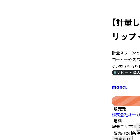
【計量
リップ
計量スプーンと
コーヒーやスパ
く、匂いうつり
リピート購
mana.
販売元
株式会社オー
送料
配送エリア別
販売・取引条
設定あり