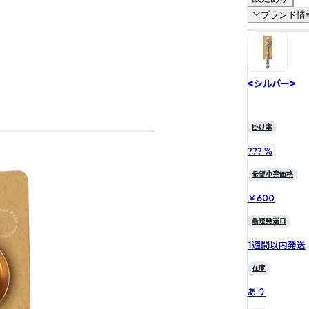
ブランド情
<シルバー>
掛け率
??? %
希望小売価格
￥600
最短発送日
1週間以内発送
在庫
あり