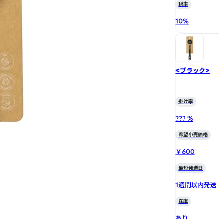
税率
10
%
<ブラック>
掛け率
??? %
希望小売価格
￥600
最短発送日
1週間以内発送
在庫
あり