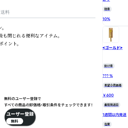
税率
・送料
10
%
。

袋も閉じれる便利なアイテム。

イント。

<ゴールド>
掛け率
??? %
希望小売価格
￥600
無料のユーザー登録で
すべての商品の卸価格・取引条件をチェックできます！
最短発送日
ユーザー登録
1週間以内発送
無料
在庫